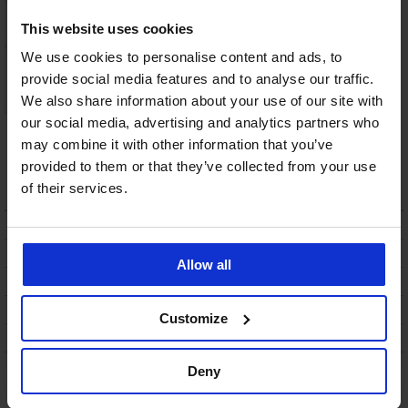
This website uses cookies
We use cookies to personalise content and ads, to
provide social media features and to analyse our traffic.
We also share information about your use of our site with
our social media, advertising and analytics partners who
Podprsenka Wacoal
Podprsenka PINK
Net Effects bralette
STORM Fizzy
may combine it with other information that you’ve
Bralette
1 149 Kč
provided to them or that they’ve collected from your use
349 Kč
of their services.
POPIS
DOPRAVA A PLATBA
Allow all
VÝMĚNA
ÚDRŽBA A PRANÍ
Customize
O ZNAČCE
Deny
Mohlo by se vám líbit