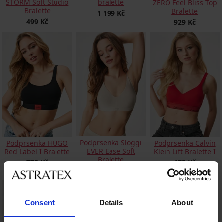
STORM Soft Studio
bralette
ZERO Feel Bliss Top
Bralette
Bralette
1 199 Kč
499 Kč
929 Kč
Podprsenka Sloggi
Podprsenka HUGO
Podprsenka Calvin
EVER Ease Soft
Red Label I Bralette
Klein Lift Bralette I
Bralette
775 Kč
675 Kč
510 Kč
Consent
Details
About