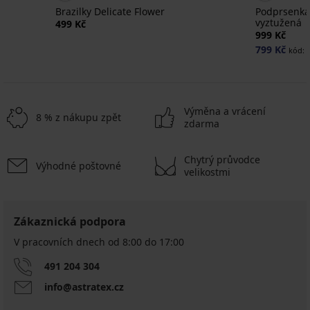
Brazilky Delicate Flower
Podprsenka
vyztužená
499 Kč
999 Kč
799 Kč
kód:
Výměna a vrácení
8 % z nákupu zpět
zdarma
Chytrý průvodce
Výhodné poštovné
velikostmi
Zákaznická podpora
V pracovních dnech od 8:00 do 17:00
491 204 304
info@astratex.cz