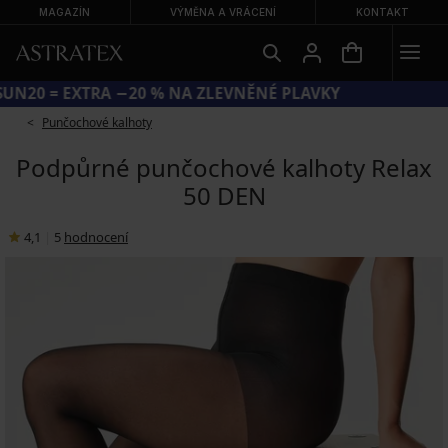
MAGAZÍN
VÝMĚNA A VRÁCENÍ
KONTAKT
KÓD SUN20 = EXTRA −20 % NA ZLEVNĚNÉ PLAVKY
Punčochové kalhoty
Podpůrné punčochové kalhoty Relax
50 DEN
4,1
|
5
hodnocení