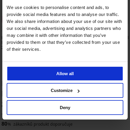
We use cookies to personalise content and ads, to
provide social media features and to analyse our traffic.
2+1 ZDARMA
2+1 ZDARMA
We also share information about your use of our site with
our social media, advertising and analytics partners who
4,9
may combine it with other information that you’ve
Punčochové kalhoty Basic XL matt 40
2PACK Punčochové kalh
DEN
40 DEN
provided to them or that they’ve collected from your use
229 Kč
249 Kč
of their services.
Allow all
HODNOCENÍ PRODUKTU Podpůrné
punčochové kalhoty Relax 50 DEN
Customize
2+1 ZDARMA
2+1 ZDARMA
2+1 ZDARMA
2+1 ZDARMA
-30%
-30%
2+1 ZDARMA
2+1 ZDARMA
2+1 ZDARMA
2+1 ZDARMA
-30%
82
%
Deny
4,8
4,8
5
4,7
5
4,8
4,7
4,9
4,9
4,7
4,8
5 zákazníků produkt hodnotilo
Punčochové
Punčochové
80
kalhoty
kalhoty
%
zákazníků produkt doporučuje
Punčochové
Punčochové
Plus
Plus
kalhoty
kalhoty