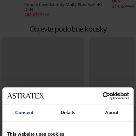
DEN
Punčochové kalhoty Molly Plus Size 40
314 Kč
449 K
DEN
188 Kč
269 Kč
Objevte podobné kousky
Consent
Details
About
This website uses cookies