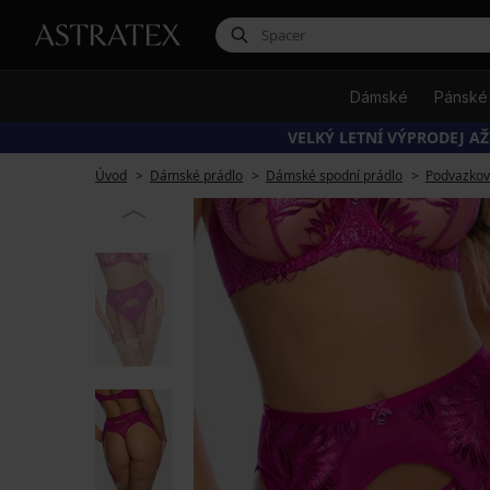
Dámské
Pánské
VELKÝ LETNÍ VÝPRODEJ AŽ
Úvod
Dámské prádlo
Dámské spodní prádlo
Podvazkov