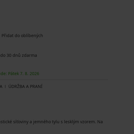
Přidat do oblíbených
 do 30 dnů zdarma
ude: Pátek
7. 8.
2026
A
ÚDRŽBA A PRANÍ
astické síťoviny a jemného tylu s lesklým vzorem. Na