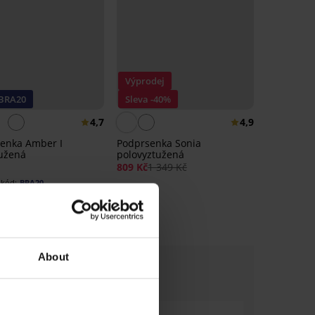
Výprodej
 BRA20
Sleva -40%
4,7
4,9
enka Amber I
Podprsenka Sonia
užená
polovyztužená
809 Kč
1 349 Kč
kód:
BRA20
About