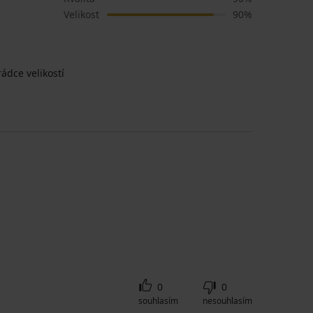
Velikost
90%
ádce velikostí
0
0
souhlasím
nesouhlasím