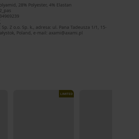
lyamid, 28% Polyester, 4% Elastan
2_pas
34969239
I
Sp. Z o.o. Sp. k., adresa: ul. Pana Tadeusza 1/1, 15-
ałystok, Poland, e-mail: axami@axami.pl
LIMITED