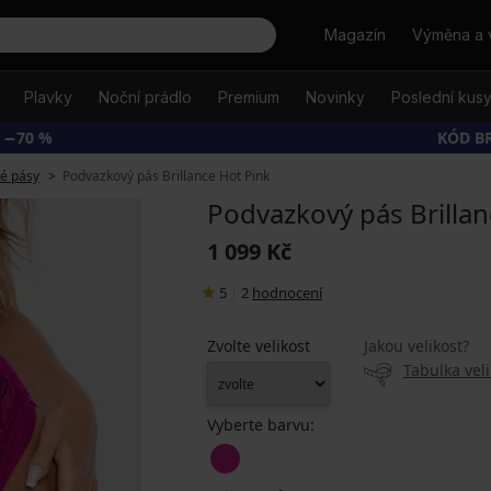
Hledat
Magazín
Výměna a 
Plavky
Noční prádlo
Premium
Novinky
Poslední kus
 −70 %
KÓD B
é pásy
Podvazkový pás Brillance Hot Pink
Podvazkový pás Brillan
1 099 Kč
5
|
2
hodnocení
Zvolte velikost
Jakou velikost?
Tabulka veli
Vyberte barvu: