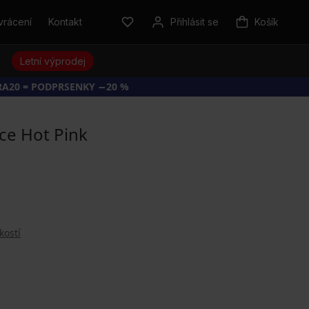
vrácení
Kontakt
Přihlásit se
Košík
y
Letní výprodej
RA20 = PODPRSENKY −20 %
ce Hot Pink
kostí