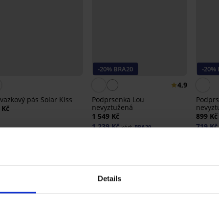
-20% BRA20
-20%
4,9
vazkový pás Solar Kiss
Podprsenka Lou
Podprs
nevyztužená
nevyzt
 Kč
1 549 Kč
899 Kč
1 239 Kč
719 Kč
kód:
BRA20
Details
Ze stejné kolekce