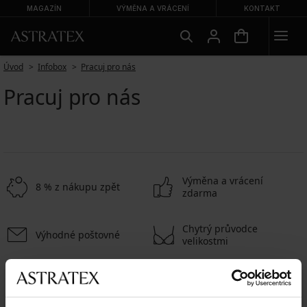
MAGAZÍN
VÝMĚNA A VRÁCENÍ
KONTAKT
Úvod
Infobox
Pracuj pro nás
Pracuj pro nás
Výměna a vrácení
8 % z nákupu zpět
zdarma
Chytrý průvodce
Výhodné poštovné
velikostmi
Zákaznická podpora