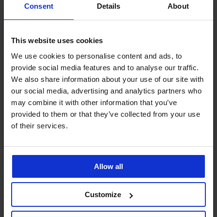
V pracovních dnech od 8:00 do 17:00
Consent
Details
About
491 204 304
info@astratex.cz
This website uses cookies
We use cookies to personalise content and ads, to
Newsletter
provide social media features and to analyse our traffic.
We also share information about your use of our site with
Nenechte si ujít žádnou slevu.
our social media, advertising and analytics partners who
may combine it with other information that you’ve
provided to them or that they’ve collected from your use
CHCI ODEBÍRAT
of their services.
SLUŽBY ZÁKAZNÍKŮM
Allow all
OBECNÉ INFORMACE
Customize
O SPOLEČNOSTI