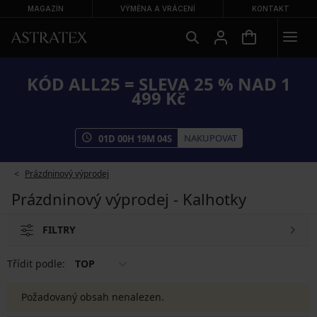
MAGAZÍN
VÝMĚNA A VRÁCENÍ
KONTAKT
KÓD ALL25 = SLEVA 25 % NAD 1
499 Kč
NAKUPOVAT
01
D
00
H
19
M
04
S
Prázdninový výprodej
Prázdninový výprodej - Kalhotky
FILTRY
Třídit podle:
TOP
Požadovaný obsah nenalezen.