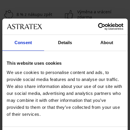
Výměna a vrácení
8 % z nákupu zpět
zdarma
Chytrý průvodce
Výhodné poštovné
velikostmi
Consent
Details
About
Zákaznická podpora
This website uses cookies
V pracovních dnech od 8:00 do 17:00
We use cookies to personalise content and ads, to
491 204 304
provide social media features and to analyse our traffic.
info@astratex.cz
We also share information about your use of our site with
our social media, advertising and analytics partners who
may combine it with other information that you’ve
Newsletter
provided to them or that they’ve collected from your use
Nenechte si ujít žádnou slevu.
of their services.