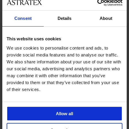
velikostmi
Consent
Details
About
Zákaznická podpora
V pracovních dnech od 8:00 do 17:00
This website uses cookies
491 204 304
We use cookies to personalise content and ads, to
info@astratex.cz
provide social media features and to analyse our traffic.
We also share information about your use of our site with
Newsletter
our social media, advertising and analytics partners who
may combine it with other information that you’ve
Nenechte si ujít žádnou slevu.
provided to them or that they’ve collected from your use
of their services.
CHCI ODEBÍRAT
Allow all
SLUŽBY ZÁKAZNÍKŮM