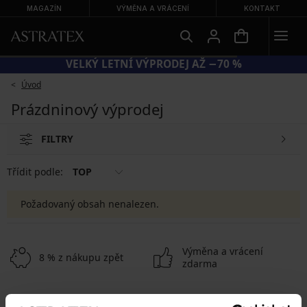
MAGAZÍN
VÝMĚNA A VRÁCENÍ
KONTAKT
VELKÝ LETNÍ VÝPRODEJ AŽ −70 %
Úvod
Prázdninový výprodej
FILTRY
Třídit podle:
TOP
Požadovaný obsah nenalezen.
Výměna a vrácení
8 % z nákupu zpět
zdarma
Chytrý průvodce
Výhodné poštovné