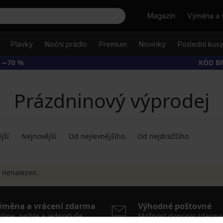
Hledat
Magazín
Výměna a 
Plavky
Noční prádlo
Premium
Novinky
Poslední kus
 −70 %
KÓD B
Prázdninový výprodej
jší
Nejnovější
Od nejlevnějšího
Od nejdražšího
 nenalezen.
ýměna a vrácení zdarma
Výhodné poštovné
line, rychle a jednoduše
Možnost dopravy zdarma