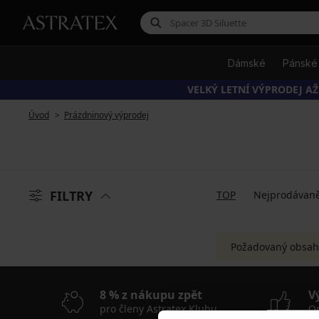
Dámské
Pánské
VELKÝ LETNÍ VÝPRODEJ AŽ
Úvod
Prázdninový výprodej
FILTRY
TOP
Nejprodávaně
Požadovaný obsah
8 % z nákupu zpět
V
pro členy Astratex Klubu
On