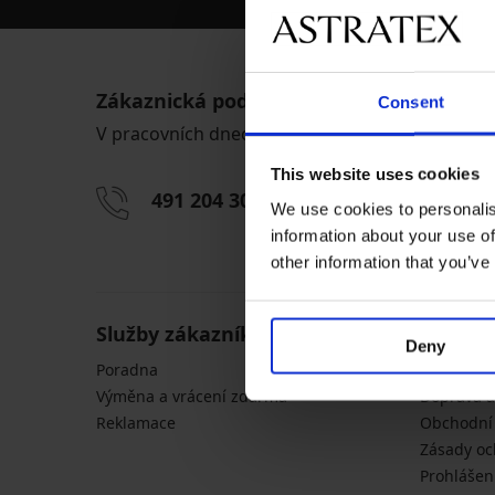
Zákaznická podpora
Consent
V pracovních dnech od 8:00 do 17:00
This website uses cookies
491 204 304
info@astrate
We use cookies to personalis
information about your use of
other information that you’ve
Služby zákazníkům
Obecné
Deny
Poradna
Tabulky ve
Výměna a vrácení zdarma
Doprava a
Reklamace
Obchodní
Zásady oc
Prohlášen