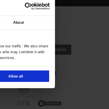
About
.
evy
se our traffic. We also share
CHCI ODEBÍRAT
ers who may combine it with
 services.
Spolehlivý obchod
Allow all