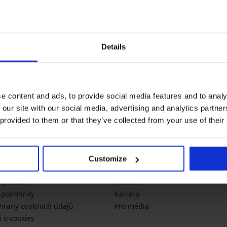
Newsletter
Details
Nenechte si ujít žádnou slevu
novinky
akce
sl
x.cz
e content and ads, to provide social media features and to analy
 our site with our social media, advertising and analytics partn
 provided to them or that they’ve collected from your use of their
 informace
O společnosti
Customize
likostí
Astratex.cz
 platba
Kontakt
 podmínky
Kariéra
hrany osobních údajů
Pro média
í o cookies