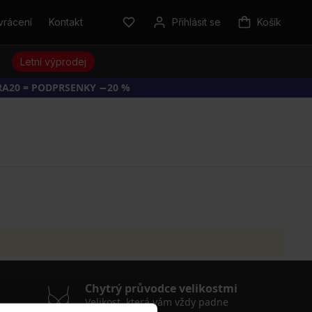
vrácení
Kontakt
Přihlásit se
Košík
y
Letní výprodej
RA20 = PODPRSENKY −20 %
Chytrý průvodce velikostmi
Velikost, která vám vždy padne