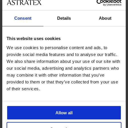
velikostmi
Consent
Details
About
Zákaznická podpora
V pracovních dnech od 8:00 do 17:00
This website uses cookies
491 204 304
We use cookies to personalise content and ads, to
info@astratex.cz
provide social media features and to analyse our traffic.
We also share information about your use of our site with
Newsletter
our social media, advertising and analytics partners who
may combine it with other information that you’ve
Nenechte si ujít žádnou slevu.
provided to them or that they’ve collected from your use
of their services.
CHCI ODEBÍRAT
Allow all
SLUŽBY ZÁKAZNÍKŮM