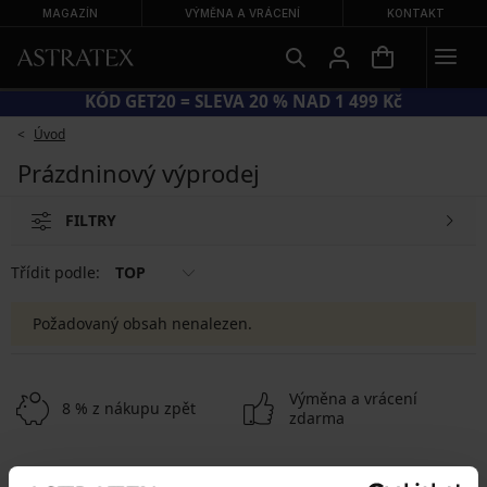
MAGAZÍN
VÝMĚNA A VRÁCENÍ
KONTAKT
KÓD GET20 = SLEVA 20 % NAD 1 499 Kč
Úvod
Prázdninový výprodej
FILTRY
Třídit podle:
TOP
Požadovaný obsah nenalezen.
Výměna a vrácení
8 % z nákupu zpět
zdarma
Chytrý průvodce
Výhodné poštovné