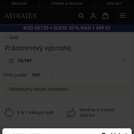
MAGAZÍN
VÝMĚNA A VRÁCENÍ
KONTAKT
KÓD GET20 = SLEVA 20 % NAD 1 499 Kč
Úvod
Prázdninový výprodej
FILTRY
Třídit podle:
TOP
Požadovaný obsah nenalezen.
Výměna a vrácení
8 % z nákupu zpět
zdarma
Chytrý průvodce
Výhodné poštovné