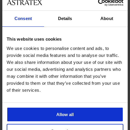
velikostmi
Consent
Details
About
Zákaznická podpora
V pracovních dnech od 8:00 do 17:00
This website uses cookies
491 204 304
We use cookies to personalise content and ads, to
info@astratex.cz
provide social media features and to analyse our traffic.
We also share information about your use of our site with
Newsletter
our social media, advertising and analytics partners who
may combine it with other information that you’ve
Nenechte si ujít žádnou slevu.
provided to them or that they’ve collected from your use
of their services.
CHCI ODEBÍRAT
Allow all
SLUŽBY ZÁKAZNÍKŮM