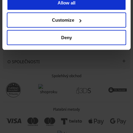
Allow all
CHCI ODEBÍRAT
Customize
SLUŽBY ZÁKAZNÍKŮM
Deny
OBECNÉ INFORMACE
O SPOLEČNOSTI
Spolehlivý obchod
Platební metody