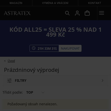
MAGAZÍN
VÝMĚNA A VRÁCENÍ
KONTAKT
KÓD ALL25 = SLEVA 25 % NAD 1
499 Kč
NAKUPOVAT
21
H
33
M
31
S
Úvod
Prázdninový výprodej
FILTRY
Třídit podle:
TOP
Požadovaný obsah nenalezen.