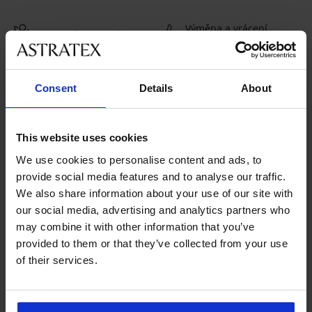
Výměna a vrácení
8 % z nákupu zpět
zdarma
Chytrý průvodce
Výhodné poštovné
Consent
Details
About
velikostmi
This website uses cookies
Zákaznická podpora
V pracovních dnech od 8:00 do 17:00
We use cookies to personalise content and ads, to
provide social media features and to analyse our traffic.
491 204 304
We also share information about your use of our site with
info@astratex.cz
our social media, advertising and analytics partners who
may combine it with other information that you’ve
provided to them or that they’ve collected from your use
Newsletter
of their services.
Nenechte si ujít žádnou slevu.