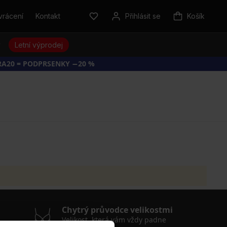
vrácení
Kontakt
Přihlásit se
Košík
y
Letní výprodej
RA20 = PODPRSENKY −20 %
Chytrý průvodce velikostmi
Velikost, která vám vždy padne