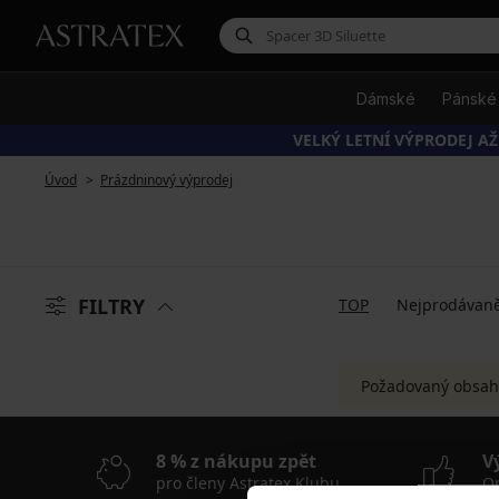
Dámské
Pánské
VELKÝ LETNÍ VÝPRODEJ AŽ
Úvod
Prázdninový výprodej
FILTRY
TOP
Nejprodávaně
Požadovaný obsah
8 % z nákupu zpět
V
pro členy Astratex Klubu
On