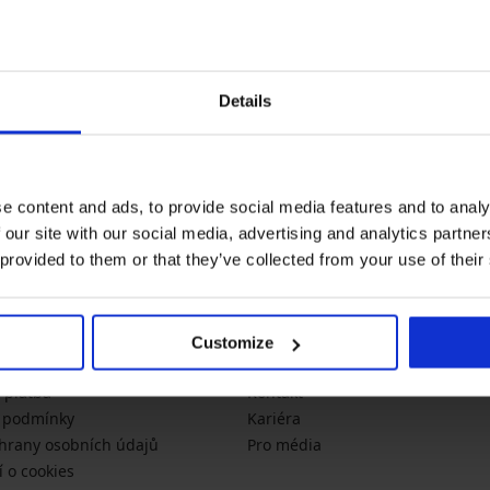
Newsletter
Details
Nenechte si ujít žádnou slevu
novinky
akce
sl
x.cz
e content and ads, to provide social media features and to analy
 our site with our social media, advertising and analytics partn
 provided to them or that they’ve collected from your use of their
 informace
O společnosti
Customize
likostí
Astratex.cz
 platba
Kontakt
 podmínky
Kariéra
hrany osobních údajů
Pro média
í o cookies