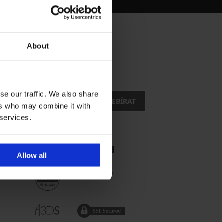
About
.
evy
se our traffic. We also share
CHCI ODEBÍRAT
ers who may combine it with
 services.
Spolehlivý obchod
Allow all