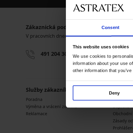
Zákaznická podpora
Consent
V pracovních dnech od 8:00 do 17:00
This website uses cookies
491 204 304
info@astrate
We use cookies to personalis
information about your use of
other information that you’ve
Služby zákazníkům
Obecné
Deny
Poradna
Tabulky ve
Výměna a vrácení zdarma
Doprava a
Reklamace
Obchodní
Zásady oc
Prohlášen