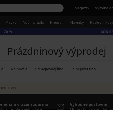
Hledat
Magazín
Výměna a 
Plavky
Noční prádlo
Premium
Novinky
Poslední kus
 −70 %
KÓD B
Prázdninový výprodej
jší
Nejnovější
Od nejlevnějšího
Od nejdražšího
 nenalezen.
ýměna a vrácení zdarma
Výhodné poštovné
line, rychle a jednoduše
Možnost dopravy zdarma