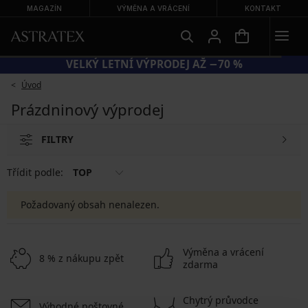
MAGAZÍN
VÝMĚNA A VRÁCENÍ
KONTAKT
VELKÝ LETNÍ VÝPRODEJ AŽ −70 %
Úvod
Prázdninový výprodej
FILTRY
Třídit podle:
TOP
Požadovaný obsah nenalezen.
Výměna a vrácení
8 % z nákupu zpět
zdarma
Chytrý průvodce
Výhodné poštovné