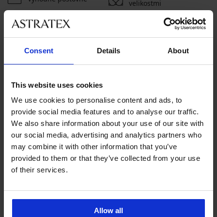
velikostmi
Zákaznická podpora
Consent
Details
About
V pracovních dnech od 8:00 do 17:00
491 204 304
info@astratex.cz
This website uses cookies
We use cookies to personalise content and ads, to
provide social media features and to analyse our traffic.
Newsletter
We also share information about your use of our site with
Nenechte si ujít žádnou slevu.
our social media, advertising and analytics partners who
may combine it with other information that you’ve
provided to them or that they’ve collected from your use
of their services.
CHCI ODEBÍRAT
SLUŽBY ZÁKAZNÍKŮM
Allow all