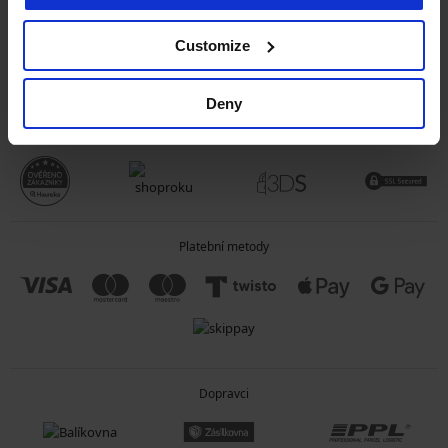
OBECNÉ INFORMACE
Customize
O SPOLEČNOSTI
Deny
Spolehlivý obchod
Platební metody
Dopravci