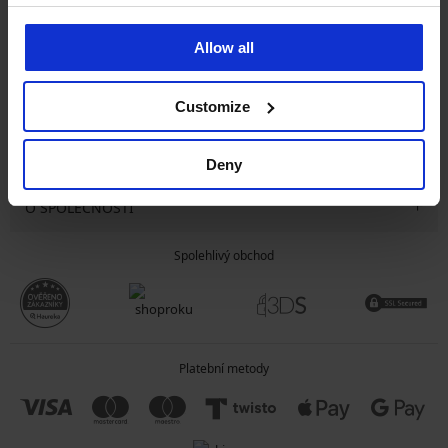
CHCI ODEBÍRAT
Allow all
Customize
SLUŽBY ZÁKAZNÍKŮM
OBECNÉ INFORMACE
Deny
O SPOLEČNOSTI
Spolehlivý obchod
Platební metody