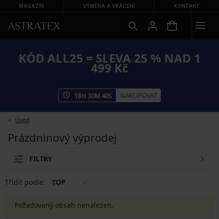
MAGAZÍN
VÝMĚNA A VRÁCENÍ
KONTAKT
KÓD ALL25 = SLEVA 25 % NAD 1
499 Kč
NAKUPOVAT
18
H
30
M
40
S
Úvod
Prázdninový výprodej
FILTRY
Třídit podle:
TOP
Požadovaný obsah nenalezen.