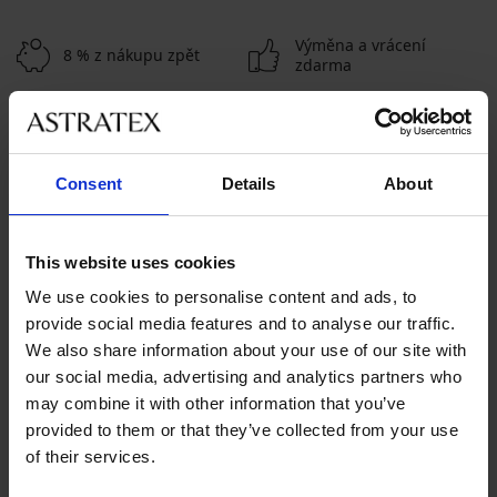
Výměna a vrácení
8 % z nákupu zpět
zdarma
Chytrý průvodce
Výhodné poštovné
velikostmi
Consent
Details
About
Zákaznická podpora
V pracovních dnech od 8:00 do 17:00
This website uses cookies
491 204 304
We use cookies to personalise content and ads, to
provide social media features and to analyse our traffic.
info@astratex.cz
We also share information about your use of our site with
our social media, advertising and analytics partners who
Newsletter
may combine it with other information that you’ve
provided to them or that they’ve collected from your use
Nenechte si ujít žádnou slevu.
of their services.