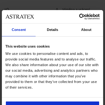
Výměna a vrácení
8 % z nákupu zpět
zdarma
Chytrý průvodce
Výhodné poštovné
Consent
Details
About
velikostmi
This website uses cookies
Zákaznická podpora
We use cookies to personalise content and ads, to
V pracovních dnech od 8:00 do 17:00
provide social media features and to analyse our traffic.
491 204 304
We also share information about your use of our site with
info@astratex.cz
our social media, advertising and analytics partners who
may combine it with other information that you’ve
provided to them or that they’ve collected from your use
Newsletter
of their services.
Nenechte si ujít žádnou slevu.