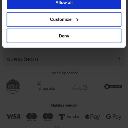
Allow all
CHCI ODEBÍRAT
Customize
SLUŽBY ZÁKAZNÍKŮM
Deny
OBECNÉ INFORMACE
O SPOLEČNOSTI
Spolehlivý obchod
Platební metody