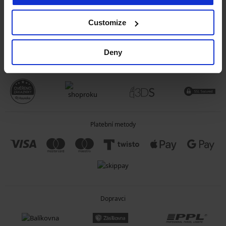
OBECNÉ INFORMACE
Customize
O SPOLEČNOSTI
Deny
Spolehlivý obchod
Platební metody
Dopravci