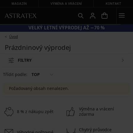
MAGAZÍN
VÝMĚNA A VRÁCENÍ
KONTAKT
VELKÝ LETNÍ VÝPRODEJ AŽ −70 %
Úvod
Prázdninový výprodej
FILTRY
Třídit podle:
TOP
Požadovaný obsah nenalezen.
Výměna a vrácení
8 % z nákupu zpět
zdarma
Chytrý průvodce
Výhodné poštovné