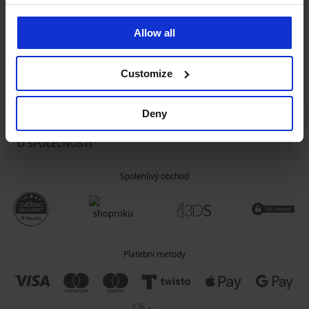
CHCI ODEBÍRAT
Allow all
Customize
SLUŽBY ZÁKAZNÍKŮM
OBECNÉ INFORMACE
Deny
O SPOLEČNOSTI
Spolehlivý obchod
Platební metody