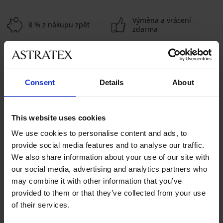
Výměna a vrácení
8 % z nákupu zpět
zdarma
Chytrý průvodce
Výhodné poštovné
velikostmi
Consent
Details
About
Zákaznická podpora
V pracovních dnech od 8:00 do 17:00
This website uses cookies
491 204 304
We use cookies to personalise content and ads, to
provide social media features and to analyse our traffic.
info@astratex.cz
We also share information about your use of our site with
our social media, advertising and analytics partners who
Newsletter
may combine it with other information that you’ve
provided to them or that they’ve collected from your use
Nenechte si ujít žádnou slevu.
of their services.