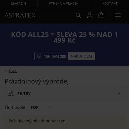
MAGAZÍN
VÝMĚNA A VRÁCENÍ
KONTAKT
KÓD ALL25 = SLEVA 25 % NAD 1
499 Kč
NAKUPOVAT
16
H
09
M
28
S
Úvod
Prázdninový výprodej
FILTRY
Třídit podle:
TOP
Požadovaný obsah nenalezen.