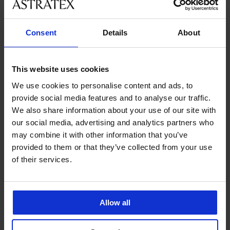
velikostmi
Consent
Details
About
Zákaznická podpora
V pracovních dnech od 8:00 do 17:00
This website uses cookies
491 204 304
We use cookies to personalise content and ads, to
info@astratex.cz
provide social media features and to analyse our traffic.
We also share information about your use of our site with
Newsletter
our social media, advertising and analytics partners who
may combine it with other information that you’ve
Nenechte si ujít žádnou slevu.
provided to them or that they’ve collected from your use
of their services.
CHCI ODEBÍRAT
Allow all
SLUŽBY ZÁKAZNÍKŮM