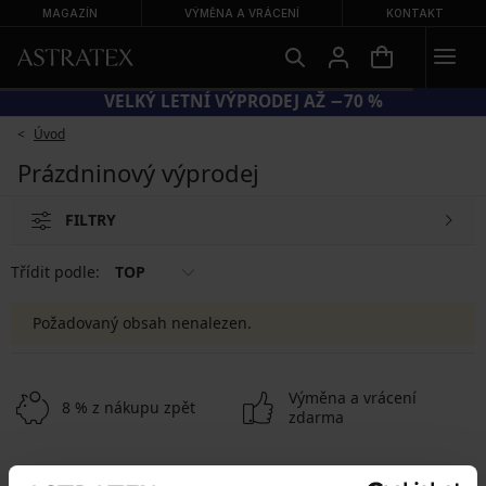
MAGAZÍN
VÝMĚNA A VRÁCENÍ
KONTAKT
VELKÝ LETNÍ VÝPRODEJ AŽ −70 %
Úvod
Prázdninový výprodej
FILTRY
Třídit podle:
TOP
Požadovaný obsah nenalezen.
Výměna a vrácení
8 % z nákupu zpět
zdarma
Chytrý průvodce
Výhodné poštovné