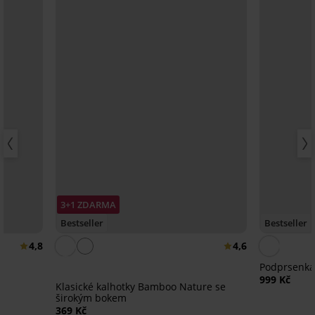
3+1 ZDARMA
Bestseller
Bestseller
4,8
4,6
Podprsenka 
999 Kč
Klasické kalhotky Bamboo Nature se
širokým bokem
369 Kč