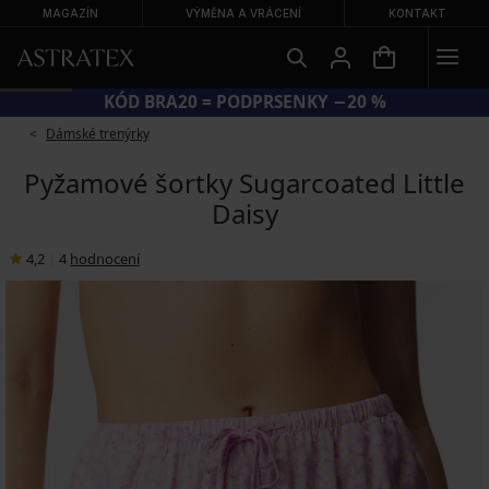
MAGAZÍN
VÝMĚNA A VRÁCENÍ
KONTAKT
KÓD BRA20 = PODPRSENKY −20 %
Dámské trenýrky
Pyžamové šortky Sugarcoated Little
Daisy
4,2
|
4
hodnocení