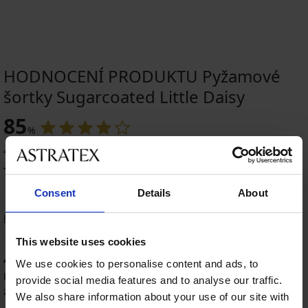
HODNOCENÍ PRODUKTU Pyžamové
šortky Sugarcoated Little Daisy
85
%
4 zákazníků produkt hodnotilo
75
%
zákazníků produkt doporučuje
Consent
Details
About
Řazení
This website uses cookies
40
%
We use cookies to personalise content and ads, to
Eva
21. 01. 2025
provide social media features and to analyse our traffic.
zakoupená velikost XXL
We also share information about your use of our site with