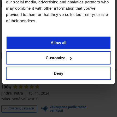
our social media, advertising and analytics partners who
Ověřený zákazník
may combine it with other information that you’ve
provided to them or that they’ve collected from your use
Nejsou elastické.
of their services.
40%
80%
60%
80%
Allow all
Velikost
Cena
Kvalita
Barva
Tento produkt nedoporučuji
Customize
0
0
souhlasím
nesouhlasím
Deny
100
%
Jindra, Petra
16. 11. 2024
zakoupená velikost XL
Zakoupeno podle rádce
Ověřený zákazník
velikostí