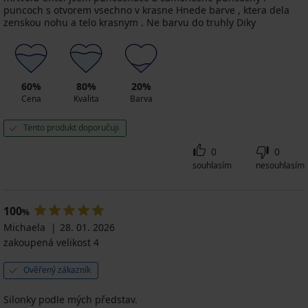
puncoch s otvorem vsechno v krasne Hnede barve , ktera dela
zenskou nohu a telo krasnym . Ne barvu do truhly Diky
60%
80%
20%
Cena
Kvalita
Barva
Tento produkt doporučuji
0
0
souhlasím
nesouhlasím
100
%
Michaela
28. 01. 2026
zakoupená velikost 4
Ověřený zákazník
Silonky podle mých představ.