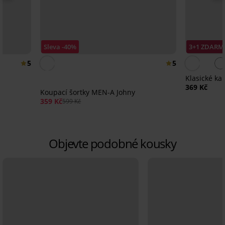
Sleva -40%
3+1 ZDARM
5
5
Klasické k
369 Kč
Koupací šortky MEN-A Johny
359 Kč
599 Kč
Objevte podobné kousky