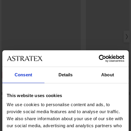
Consent
Details
About
2+1 ZDARMA
Sleva -30%
4,8
Punčochové kalhoty Corrida síťované
Samodržící punčochy F
This website uses cookies
199 Kč
209 Kč
299 Kč
We use cookies to personalise content and ads, to
provide social media features and to analyse our traffic.
We also share information about your use of our site with
our social media, advertising and analytics partners who