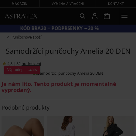
MAGAZÍN
VÝMĚNA A VRÁCENÍ
KONTAKT
KÓD BRA20 = PODPRSENKY −20 %
Punčochové zboží
Samodržící punčochy Amelia 20 DEN
4,8
|
82
hodnocení
Výprodej
-40%
Je nám líto. Tento produkt je momentálně
vyprodaný.
Podobné produkty