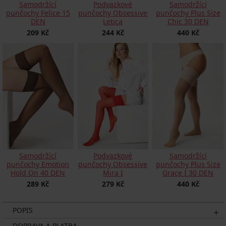
Samodržící
Podvazkové
Samodržící
punčochy Felice 15
punčochy Obsessive
punčochy Plus Size
DEN
Letica
Chic 30 DEN
209 Kč
244 Kč
440 Kč
Samodržící
Podvazkové
Samodržící
punčochy Emotion
punčochy Obsessive
punčochy Plus Size
Hold On 40 DEN
Mira I
Grace I 30 DEN
289 Kč
279 Kč
440 Kč
POPIS
DOPRAVA A PLATBA