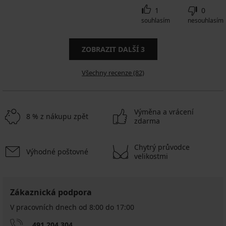
1
0
souhlasím
nesouhlasím
ZOBRAZIT DALŠÍ
3
Všechny recenze (82)
Výměna a vrácení
8 % z nákupu zpět
zdarma
Chytrý průvodce
Výhodné poštovné
velikostmi
Zákaznická podpora
V pracovních dnech od 8:00 do 17:00
491 204 304