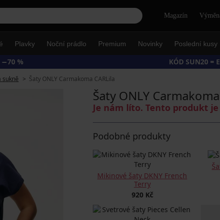
Hledat
Magazín
Výměna
é
Plavky
Noční prádlo
Premium
Novinky
Poslední kusy
 −70 %
KÓD SUN20 = 
a sukně
Šaty ONLY Carmakoma CARLila
Šaty ONLY Carmakoma 
Je nám líto. Tento produkt 
Podobné produkty
Ša
Mikinové šaty DKNY French
Terry
920 Kč