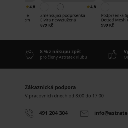
4,8
4,8
kalhotky Simple
Zmenšující podprsenka
Podprsenka Sp
 vysokým pasem
Elvira nevyztužená
Dotted Mesh I
879 Kč
999 Kč
8 % z nákupu zpět
V
pro členy Astratex Klubu
On
Zákaznická podpora
V pracovních dnech od 8:00 do 17:00
491 204 304
info@astrate