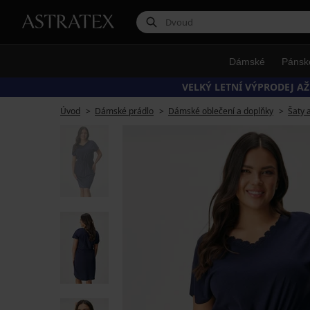
Dámské
Pánsk
VELKÝ LETNÍ VÝPRODEJ AŽ
Úvod
Dámské prádlo
Dámské oblečení a doplňky
Šaty 