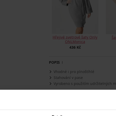
Hřejivé svetrové šaty Only
Ša
ONLMonica
436 Kč
POPIS
Vhodné i pro plnoštíhlé
Stahování v pase
Vyrobeno s použitím udržitelných m
Šaty ONLY Carmakoma CARLila z měkkéh
Pohodlný rovný střih stáhnete v pase. V
Materiál
100% 
Kód položky
15350