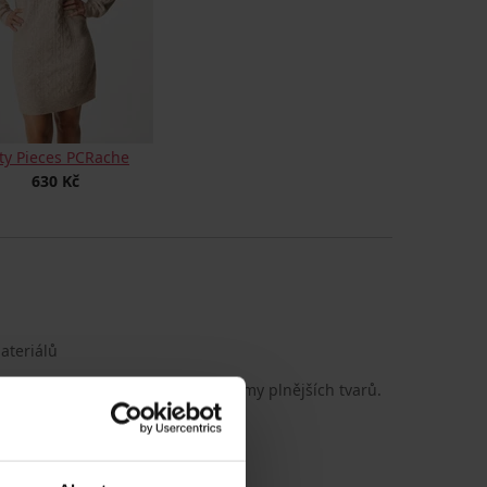
ty Pieces PCRache
630 Kč
ateriálů
o bavlněného úpletu ocení i dámy plnějších tvarů.
ýstřih do V zdobí krajka.
organická bavlna
918_sat