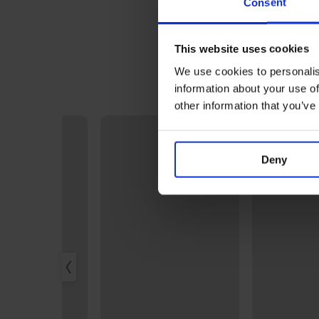
Consent
This website uses cookies
We use cookies to personalis
information about your use of
other information that you’ve
Deny
RMA
r