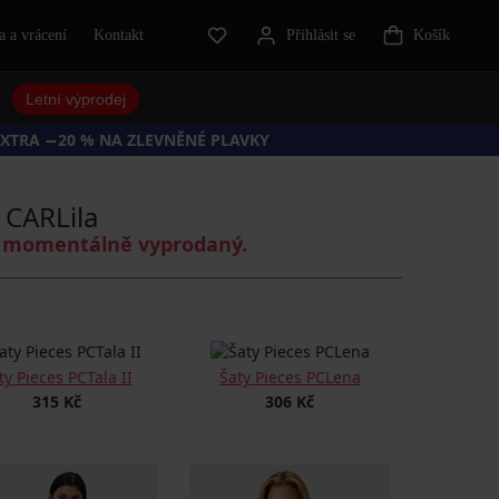
 a vrácení
Kontakt
Přihlásit se
Košík
Letní výprodej
EXTRA −20 % NA ZLEVNĚNÉ PLAVKY
CARLila
je momentálně vyprodaný.
ty Pieces PCTala II
Šaty Pieces PCLena
315 Kč
306 Kč