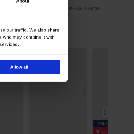
About
 Carmakoma
ELLER A/S, adresa: Fredskovvej 5, DK-7330 Brande,
rk, e-mail: contact@bestseller.com
se our traffic. We also share
ers who may combine it with
 services.
Allow all
-20% SUN20
Sleva -50%