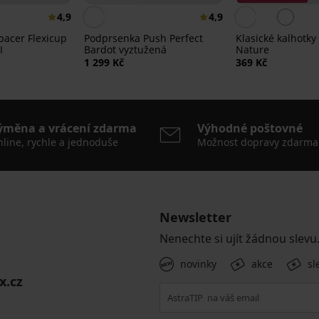
4,9
4,9
acer Flexicup
Podprsenka Push Perfect
Klasické kalhotk
I
Bardot vyztužená
Nature
1 299 Kč
369 Kč
ýměna a vrácení zdarma
Výhodné poštovné
line, rychle a jednoduše
Možnost dopravy zdarma
Newsletter
Nenechte si ujít žádnou slevu
novinky
akce
sl
x.cz