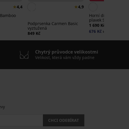
4,4
4,9
y Bamboo
Horní díl rychleschn
plavek Spacer Flower
Podprsenka Carmen Basic
1 690 Kč
vyztužená
676 Kč
kód:
SUN20
849 Kč
Chytrý průvodce velikostmi
Velikost, která vám vždy padne
.
evy
CHCI ODEBÍRAT