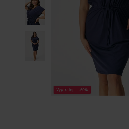
Výprodej
-60%