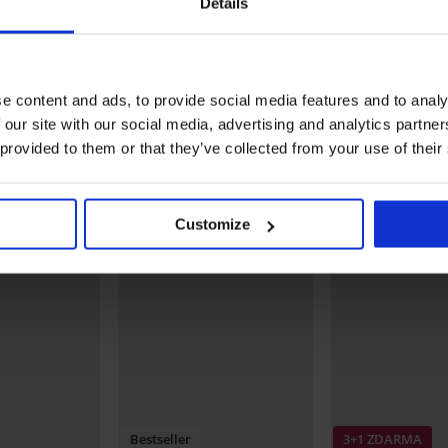
Details
Značka
ONLY
Výrobce
BESTS
Denma
Zobrazit více
e content and ads, to provide social media features and to analy
 our site with our social media, advertising and analytics partn
Mohlo by se vám líbit
 provided to them or that they’ve collected from your use of their
Customize
Bestseller
3+1 ZDARMA