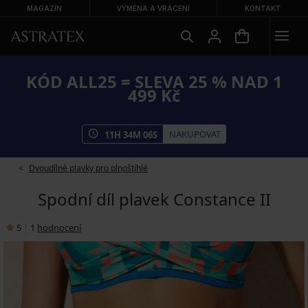
MAGAZÍN
VÝMĚNA A VRÁCENÍ
KONTAKT
KÓD ALL25 = SLEVA 25 % NAD 1
499 Kč
NAKUPOVAT
11
H
34
M
06
S
Dvoudílné plavky pro plnoštíhlé
Spodní díl plavek Constance II
5
|
1
hodnocení