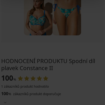
HODNOCENÍ PRODUKTU Spodní díl
plavek Constance II
100
%
Výprodej
Výprodej
-50%
-50%
1 zákazníků produkt hodnotilo
100
%
zákazníků produkt doporučuje