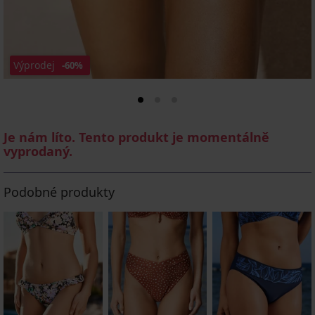
Výprodej
-60%
Je nám líto. Tento produkt je momentálně
vyprodaný.
Podobné produkty