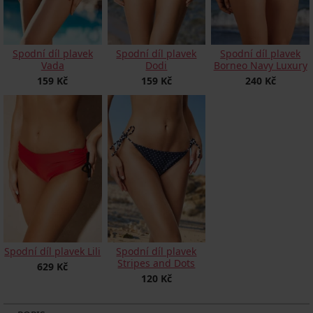
Spodní díl plavek
Spodní díl plavek
Spodní díl plavek
Vada
Dodi
Borneo Navy Luxury
159 Kč
159 Kč
240 Kč
Spodní díl plavek Lili
Spodní díl plavek
Stripes and Dots
629 Kč
120 Kč