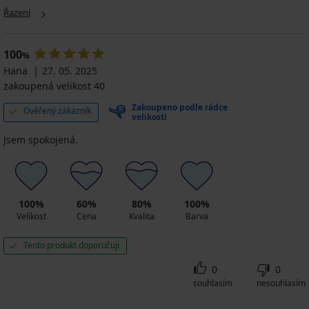
Plážové
Plážové
Řazení
šaty
šaty
Amachi
Amachi
II
Plus
100
%
400
500
Hana
Kč
Kč
27. 05. 2025
zakoupená velikost 40
799
999
Kč
Kč
Zakoupeno podle rádce
Ověřený zákazník
velikostí
Jsem spokojená.
100%
60%
80%
100%
Velikost
Cena
Kvalita
Barva
Tento produkt doporučuji
0
0
souhlasím
nesouhlasím