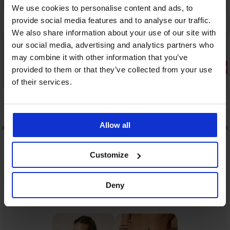
We use cookies to personalise content and ads, to
provide social media features and to analyse our traffic.
We also share information about your use of our site with
our social media, advertising and analytics partners who
may combine it with other information that you’ve
3+1 ZDARM
provided to them or that they’ve collected from your use
-25% ALL25
Bestseller
of their services.
4,9
4,9
Podprsenka Spacer Flexicup Dotted
Mesh II
Allow all
ol Deluxe
Brazilky La
999 Kč
499 Kč
749 Kč
kód:
ALL25
Customize
Deny
Ze stejné kolekce
Zobrazit