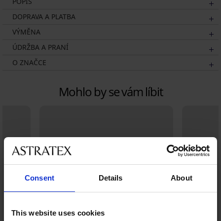
POPIS
DOPRAVA A PLATBA
VÝMĚNA
ÚDRŽBA A PRANÍ
O ZNAČCE
Mohlo by se vám líbit
Consent
Details
About
This website uses cookies