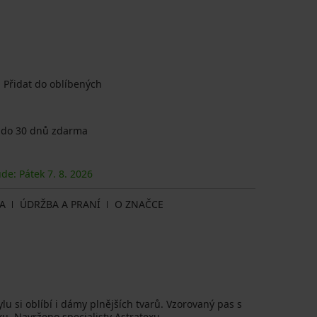
Přidat do oblíbených
 do 30 dnů zdarma
ude: Pátek
7. 8.
2026
A
ÚDRŽBA A PRANÍ
O ZNAČCE
lu si oblíbí i dámy plnějších tvarů. Vzorovaný pas s
ku. Navrženo specialisty Astratexu.