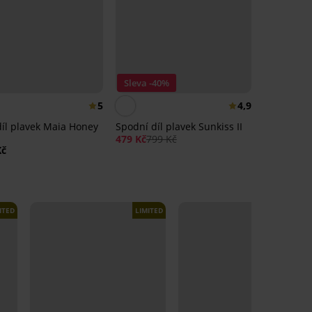
Sleva -40%
5
4,9
díl plavek Maia Honey
Spodní díl plavek Sunkiss II
479 Kč
799 Kč
Kč
ITED
LIMITED
LIMITED