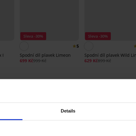
Sleva -30%
Sleva -30%
5
 I
Spodní díl plavek Limeon
Spodní díl plavek Wild L
699 Kč
999 Kč
629 Kč
899 Kč
Ze stejné kolekce
Details