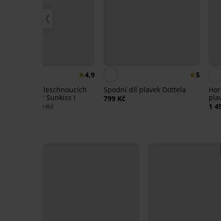
Sleva -40%
4,9
5
Horní díl rychleschnoucích
Spodní díl plavek Dottela
Hor
plavek Spacer Sunkiss I
pla
799 Kč
Chic
1 014 Kč
1 690 Kč
1 4