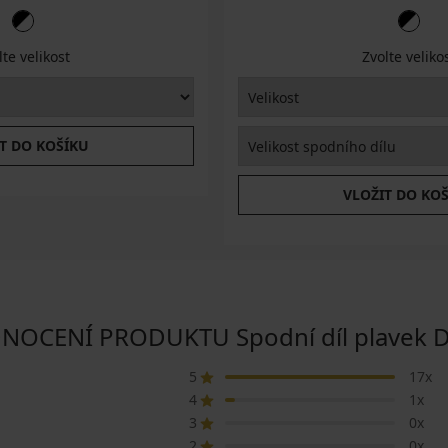
lte velikost
Zvolte veliko
T DO KOŠÍKU
VLOŽIT DO KO
OCENÍ PRODUKTU Spodní díl plavek 
5
17x
4
1x
3
0x
2
0x