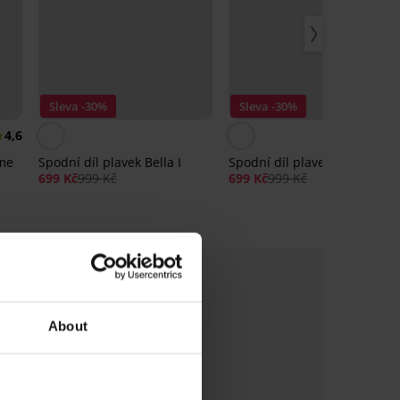
Sleva -30%
Sleva -30%
4,6
ime
Spodní díl plavek Bella I
Spodní díl plavek Azure Big
699 Kč
999 Kč
699 Kč
999 Kč
About