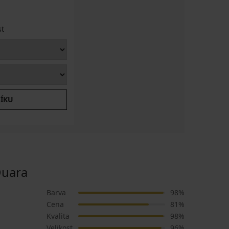
st
ŠÍKU
Duara
Barva
98%
Cena
81%
Kvalita
98%
Velikost
96%