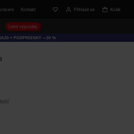
vrácení
Kontakt
Přihlásit se
Košík
y
Letní výprodej
RA20 = PODPRSENKY −20 %
a
kostí