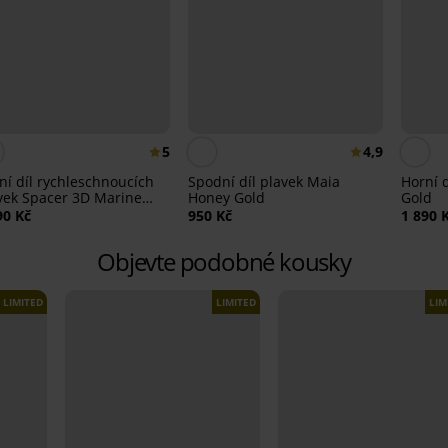
5
4,9
ní díl rychleschnoucích
Spodní díl plavek Maia
Horní 
vek Spacer 3D Marine
Honey Gold
Gold
 II
90 Kč
950 Kč
1 890 
Objevte podobné kousky
LIMITED
LIMITED
LIM