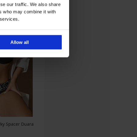
se our traffic. We also share
ers who may combine it with
 services.
Allow all
vky Spacer Duara