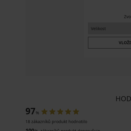
Zvo
VLOŽI
HODN
97
%
18 zákazníků produkt hodnotilo
100
%
zákazníků produkt doporučuje