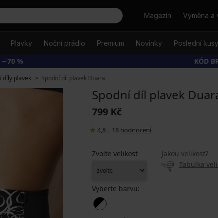
Hledat
Magazín
Výměna a 
Plavky
Noční prádlo
Premium
Novinky
Poslední kus
 −70 %
KÓD B
 díly plavek
Spodní díl plavek Duara
Spodní díl plavek Duar
799 Kč
4,8
|
18
hodnocení
Zvolte velikost
Jakou velikost?
Tabulka veli
Vyberte barvu: