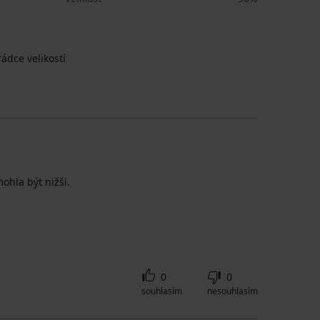
ádce velikostí
ohla být nižší.
0
0
souhlasím
nesouhlasím