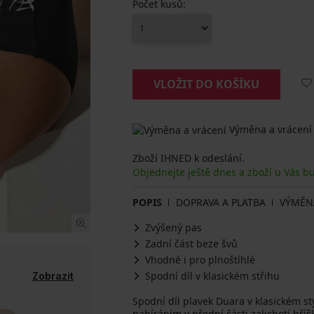
Počet kusů:
VLOŽIT DO KOŠÍKU
Výměna a vrácení
Zboží IHNED k odeslání.
Objednejte ještě dnes a zboží u Vás b
POPIS
DOPRAVA A PLATBA
VÝMĚN
Zvýšený pas
Zadní část beze švů
Vhodné i pro plnoštíhlé
Spodní díl v klasickém střihu
Zobrazit
Spodní díl plavek Duara v klasickém sty
nabíráním v přední části zalichotí bříš