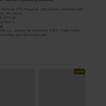
 materiál: 87% Polyamid, 13% Elastan, Podšívka: 93%
ter, 7% Elastan
4_2675_kal
92780013
ex
TEX a.s., adresa: Na Maninách 315/4, 17000 Praha,
ia, e-mail: gpsr@astratex.com
LIMITED