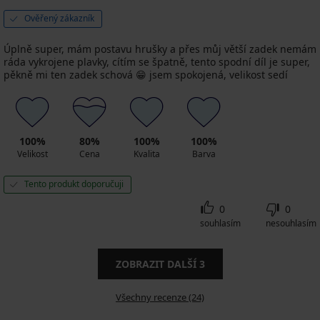
Ověřený zákazník
Úplně super, mám postavu hrušky a přes můj větší zadek nemám
ráda vykrojene plavky, cítím se špatně, tento spodní díl je super,
pěkně mi ten zadek schová 😁 jsem spokojená, velikost sedí
100%
80%
100%
100%
Velikost
Cena
Kvalita
Barva
Tento produkt doporučuji
0
0
souhlasím
nesouhlasím
ZOBRAZIT DALŠÍ
3
Všechny recenze (24)