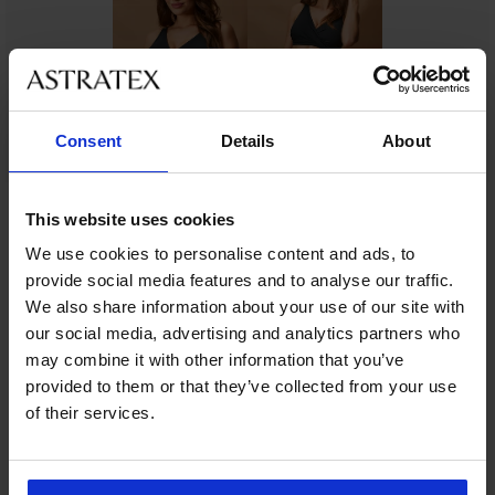
Consent
Details
About
This website uses cookies
Ze stejné kolekce
We use cookies to personalise content and ads, to
provide social media features and to analyse our traffic.
We also share information about your use of our site with
-20%
-25 % ALL25
-25 % ALL25
-25 % ALL25
Výprodej
-25 % ALL25
-20%
-25 % ALL25
Výprodej
-30%
-50%
our social media, advertising and analytics partners who
ED
LIMITED
LIMITED
LIMITED
may combine it with other information that you’ve
5
4,4
4,8
5
5
4,8
5
provided to them or that they’ve collected from your use
Spodní
Spodní
Spodní
Spodní
Spodní
Spodní
Spodní
Spodní
Plavková
of their services.
díl
díl
díl
díl
díl
díl
díl
díl
sukně
plavek
plavek
plavek
zeštíhlujících
plavek
plavek
plavek
plavek
s
Black
Roxy
DIVA
plavek
Universal
Universal
Satin
Lara
všitým
Luxe
by
Lagoon
bikiny
brazilky
Black
Gold
spodním
450
IVA
Soft
se
II
dílem