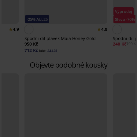
Výprodej
-25% ALL25
Sleva -70%
4,9
4,9
k
Spodní díl plavek Maia Honey Gold
Spodní díl 
950 Kč
240 Kč
799 K
712 Kč
kód:
ALL25
Objevte podobné kousky