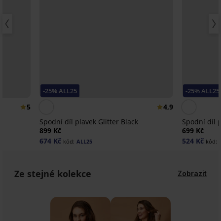
-25% ALL25
-25% ALL25
5
4,9
Spodní díl plavek Glitter Black
Spodní díl p
899 Kč
699 Kč
674 Kč
524 Kč
kód:
ALL25
kód:
Ze stejné kolekce
Zobrazit