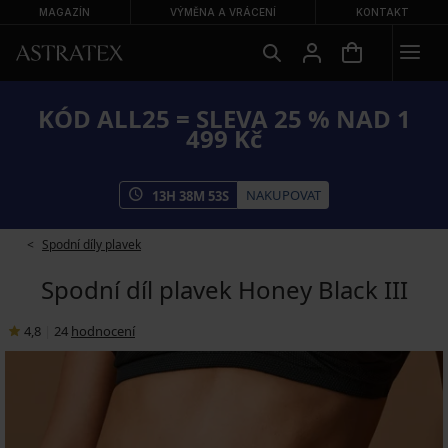
MAGAZÍN
VÝMĚNA A VRÁCENÍ
KONTAKT
KÓD ALL25 = SLEVA 25 % NAD 1
499 Kč
NAKUPOVAT
13
H
38
M
52
S
Spodní díly plavek
Spodní díl plavek Honey Black III
4,8
|
24
hodnocení