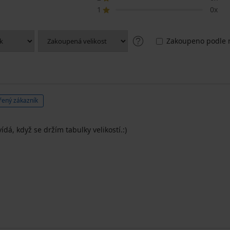
1
0x
Zakoupeno podle r
řený zákazník
ídá, když se držím tabulky velikostí.:)