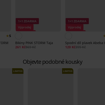
1+1 ZDARMA
1+1 ZDARMA
Výprodej
Výprodej
Sleva -70%
Sleva -70%
5
 STORM
Bikiny PINK STORM Taja
Spodní díl plavek Abeba I
261 Kč
869 Kč
120 Kč
399 Kč
Objevte podobné kousky
LIMITED
LIMITED