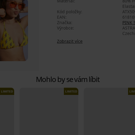
Materiál
80% Po
Elasta
Kód položky
ATX50
EAN
61816
Značka
PINK
Výrobce
ASTRA
Czech
Zobrazit více
Mohlo by se vám líbit
LIMITED
LIMITED
LIM