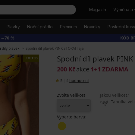
Hledat
Magazín
Výměna a 
Plavky
Noční prádlo
Premium
Novinky
Poslední kus
 −70 %
KÓD B
 díly plavek
Spodní díl plavek PINK STORM Taja
Spodní díl plavek PIN
LIMITED
200 Kč
akce
1+1 ZDARMA
5
|
4
hodnocení
Zvolte velikost
Jakou velikost?
Tabulka veli
Vyberte barvu: