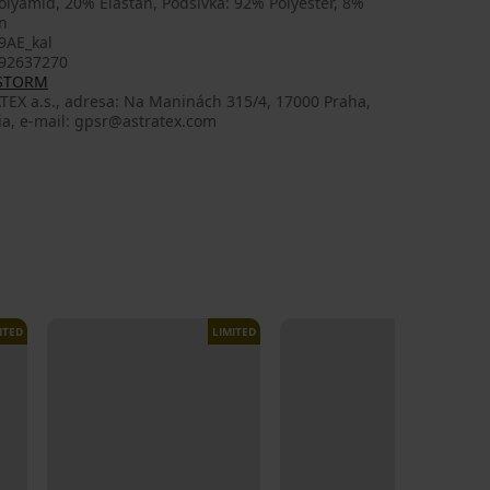
lyamid, 20% Elastan, Podšívka: 92% Polyester, 8%
n
9AE_kal
92637270
 STORM
TEX a.s., adresa: Na Maninách 315/4, 17000 Praha,
ia, e-mail: gpsr@astratex.com
ITED
LIMITED
LIMITED