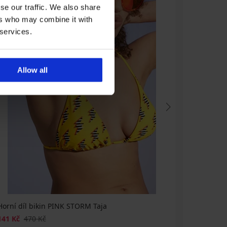
se our traffic. We also share
ers who may combine it with
 services.
Allow all
Horní díl bikin PINK STORM Taja
Spodní dí
141 Kč
470 Kč
120 Kč
39