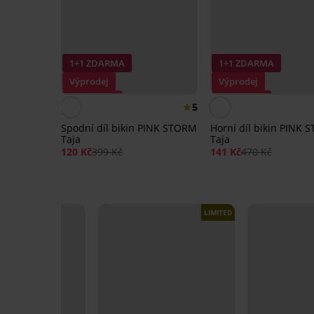
1+1 ZDARMA
1+1 ZDARMA
Výprodej
Výprodej
Sleva -70%
Sleva -70%
5
Spodní díl bikin PINK STORM
Horní díl bikin PINK
Taja
Taja
120 Kč
399 Kč
141 Kč
470 Kč
LIMITED