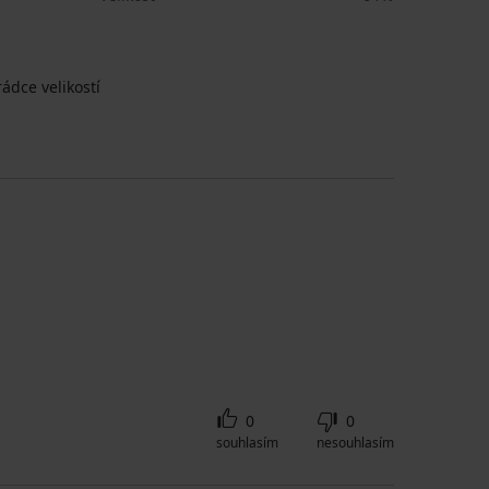
ádce velikostí
0
0
souhlasím
nesouhlasím