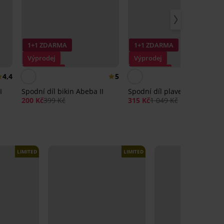
1+1 ZDARMA
1+1 ZDARMA
Výprodej
Výprodej
Sleva -50%
Sleva -70%
4,4
5
I
Spodní díl bikin Abeba II
Spodní díl plavek Congo
200 Kč
399 Kč
315 Kč
1 049 Kč
LIMITED
LIMITED