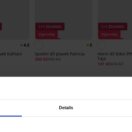
1+1 ZDARMA
1+1 ZDARMA
Výprodej
Výprodej
Sleva -70%
Sleva -70%
4,5
5
avek Kahlani
Spodní díl plavek Patricia
Horní díl bikin 
Taja
300 Kč
999 Kč
141 Kč
470 Kč
Ze stejné kolekce
Details