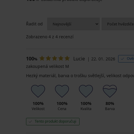
Řadit od
Zobrazeno
4
z 4 recenzí
100
Lucie
22. 01. 2026
Ově
%
zakoupená velikost M
Hezký materiál, barva o trošku světlejší, velikost odpov
100%
100%
100%
80%
Velikost
Cena
Kvalita
Barva
Tento produkt doporučuji