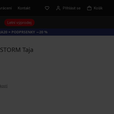
vrácení
Kontakt
Přihlásit se
Košík
y
Letní výprodej
RA20 = PODPRSENKY −20 %
K STORM Taja
kostí