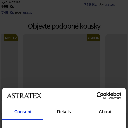
vyztužená
749 Kč
kód:
ALL25
999 Kč
749 Kč
kód:
ALL25
Objevte podobné kousky
LIMITED
LIMITED
Consent
Details
About