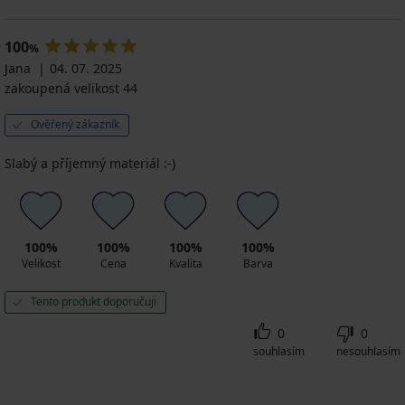
100
%
Jana
04. 07. 2025
zakoupená velikost 44
Ověřený zákazník
Slabý a příjemný materiál :-)
100%
100%
100%
100%
Velikost
Cena
Kvalita
Barva
Tento produkt doporučuji
0
0
souhlasím
nesouhlasím