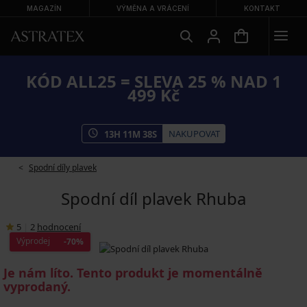
MAGAZÍN
VÝMĚNA A VRÁCENÍ
KONTAKT
KÓD ALL25 = SLEVA 25 % NAD 1
499 Kč
NAKUPOVAT
13
H
11
M
37
S
Spodní díly plavek
Spodní díl plavek Rhuba
5
|
2
hodnocení
Výprodej
-70%
Je nám líto. Tento produkt je momentálně
vyprodaný.