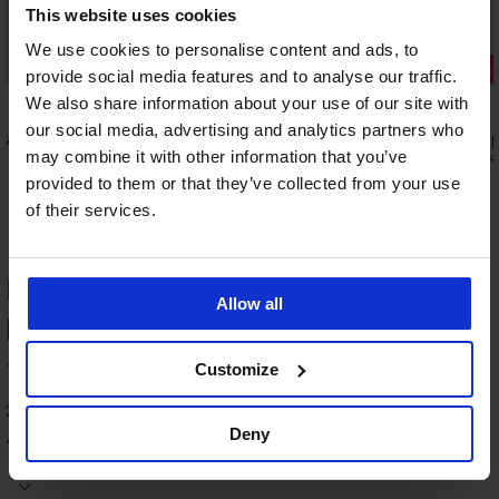
This website uses cookies
Výprodej
Výprodej
We use cookies to personalise content and ads, to
Sleva -70%
Sleva -70%
provide social media features and to analyse our traffic.
We also share information about your use of our site with
4,8
our social media, advertising and analytics partners who
ta I
Spodní díl plavek Glitter Orange
Spodní díl p
may combine it with other information that you’ve
330 Kč
300 Kč
1 099 Kč
999 K
provided to them or that they’ve collected from your use
of their services.
HODNOCENÍ PRODUKTU Spodní díl
Allow all
plavek Rhuba
100
Customize
%
2 zákazníků produkt hodnotilo
Deny
100
%
zákazníků produkt doporučuje