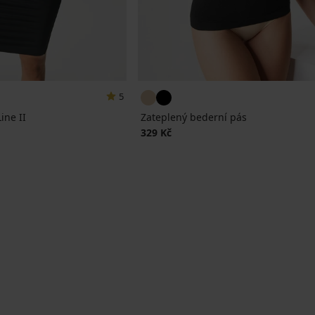
5
ine II
Zateplený bederní pás
a
329 Kč