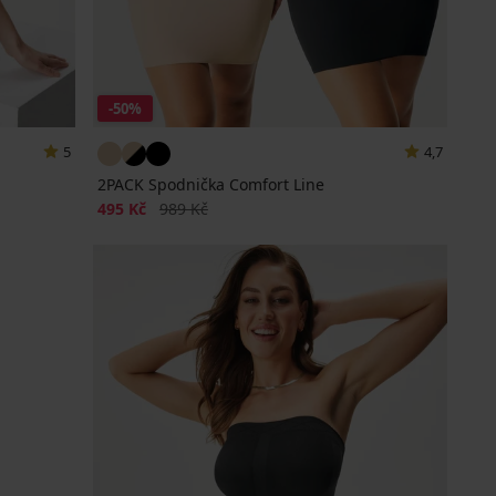
-50%
5
4,7
2PACK Spodnička Comfort Line
Sleva
Původní cena
495 Kč
989 Kč