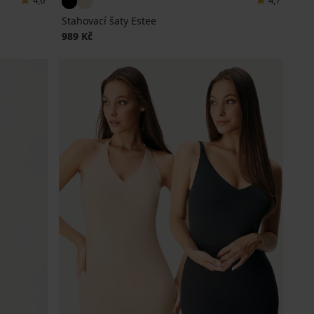
4,6
4,7
Stahovací šaty Estee
989 Kč