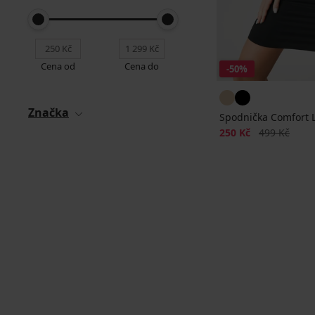
Cena od
Cena do
-50%
Značka
Spodnička Comfort L
Sleva
Původní cen
250 Kč
499 Kč