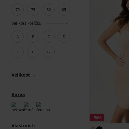
70
75
80
85
Velikost košíčku
A
B
C
D
E
F
G
Velikost
Barva
-50%
Vlastnosti