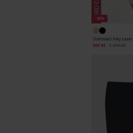
-30%
Stahovací šaty Laser
Sleva
Původní cen
909 Kč
1 299 Kč