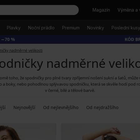
Hledat
Magazín
Výměna a 
Plavky
Noční prádlo
Premium
Novinky
Poslední kus
 −70 %
KÓD B
ničky nadměrné velikosti
odničky nadměrné veliko
romě toho, že spodničky pro plné tvary zpříjemní nošení sukní a šatů, může 
ško a boky, nebo pohodlnou splývavou spodničku, která se skvěle hodí pod r
v černé, bílé a tělové barvě.
jší
Nejnovější
Od nejlevnějšího
Od nejdražšího