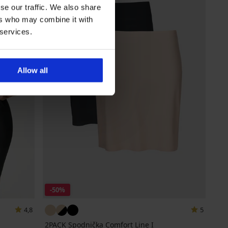
se our traffic. We also share
ers who may combine it with
 services.
Allow all
-50%
4,8
5
2PACK Spodnička Comfort Line I