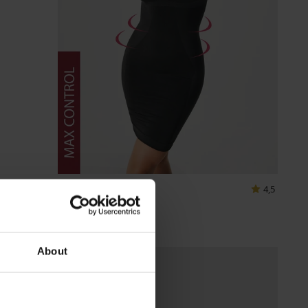
4,5
Stahovací šaty Linda
869 Kč
About