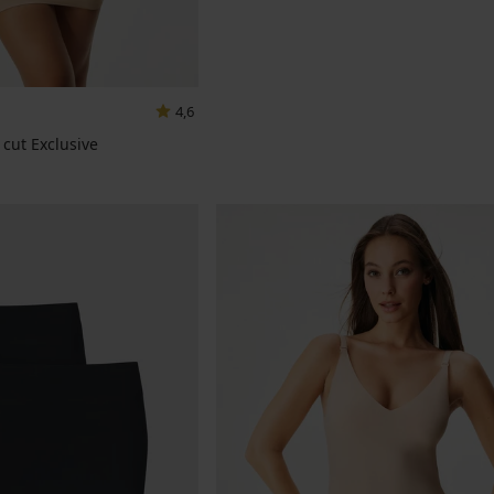
4,6
 cut Exclusive
a