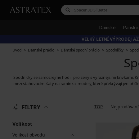
Dámské
Pánské
VELKÝ LETNÍ VÝPRODEJ AŽ
Úvod
Dámské prádlo
Dámské spodní prádlo
Spodničky
Spod
Sp
Spodničky se samozřejmě hodí i pro ženy s výraznějšími křivkami. K
mezi stahovacími šaty na ramínka, modely, které překrývají jen bří
FILTRY
TOP
Nejprodávaně
Velikost
Velikost obvodu