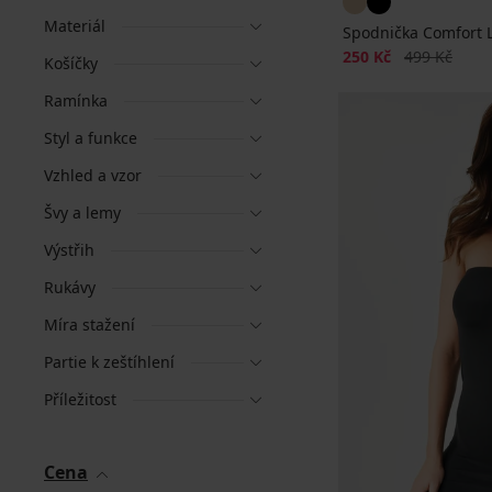
Materiál
Spodnička Comfort L
Sleva
Původní cen
250 Kč
499 Kč
Košíčky
Ramínka
Styl a funkce
Vzhled a vzor
Švy a lemy
Výstřih
Rukávy
Míra stažení
Partie k zeštíhlení
Příležitost
Cena