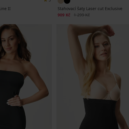
5
ine II
Stahovací šaty Laser cut Exclusive
a
Sleva
Původní cena
909 Kč
1 299 Kč