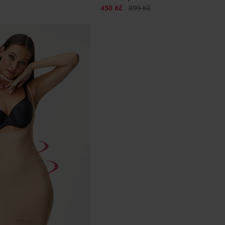
Sleva
Původní cena
450 Kč
899 Kč