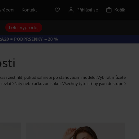
vrácení
Kontakt
Přihlásit se
Košík
y
Letní výprodej
RA20 = PODPRSENKY −20 %
sti
vás i zeštíhlit, pokud sáhnete po stahovacím modelu. Vybírat můžete
ozevláté šaty nebo áčkovou sukni. Všechny tyto střihy jsou dostupné