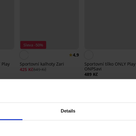
Sleva -50%
4,9
 Play
Sportovní kalhoty Zari
Sportovní tílko ONLY Play
ONPSavi
425 Kč
849 Kč
489 Kč
Details
Ze stejné kolekce