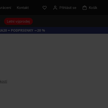
vrácení
Kontakt
Přihlásit se
Košík
y
Letní výprodej
RA20 = PODPRSENKY −20 %
kostí