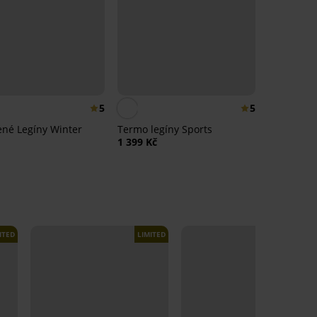
5
5
ené Legíny Winter
Termo legíny Sports
1 399 Kč
ITED
LIMITED
LIMITED