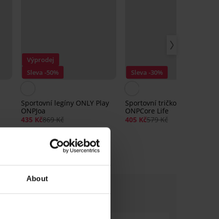
Výprodej
Sleva -50%
Sleva -30%
Sportovní legíny ONLY Play
Sportovní tričko ONLY Play
ONPJoa
ONPCore Life
435 Kč
869 Kč
405 Kč
579 Kč
About