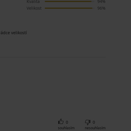
Kvalita
94%
Velikost
96%
ádce velikostí
0
0
souhlasím
nesouhlasím