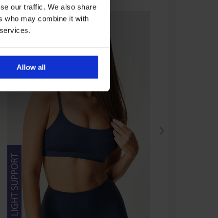
se our traffic. We also share
ers who may combine it with
 services.
Allow all