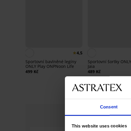
4,5
Sportovní bavlněné legíny
Sportovní šortky ONLY
ONLY Play ONPNoon Life
Jaia
499 Kč
489 Kč
Consent
This website uses cookies