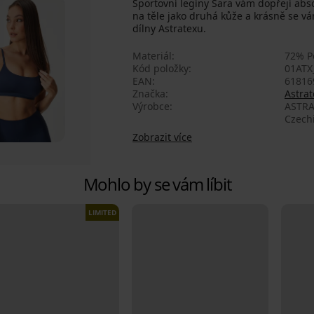
Sportovní legíny Sara vám dopřejí abso
na těle jako druhá kůže a krásně se vá
dílny Astratexu.
Materiál
72% P
Kód položky
01ATX
EAN
61816
Značka
Astrat
Výrobce
ASTRA
Czech
Zobrazit více
Mohlo by se vám líbit
LIMITED