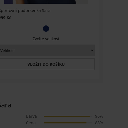
Sportovní podprsenka Sara
Sportovní
299 Kč
699 Kč
Zvolte velikost
VLOŽIT DO KOŠÍKU
Sara
Barva
96%
Cena
88%