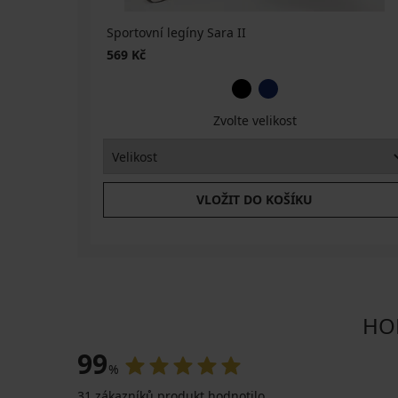
legíny
ONLY
Play
Sportovní legíny Sara II
Jaia
569 Kč
599
Kč
Zvolte velikost
VLOŽIT DO KOŠÍKU
HOD
99
%
31 zákazníků produkt hodnotilo