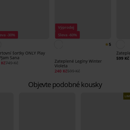
Výprodej
eva -30%
Sleva -60%
5
rtovní šortky ONLY Play
Zatepl
PJam Sana
599 Kč
Zateplené Legíny Winter
 Kč
749 Kč
Violeta
240 Kč
599 Kč
Objevte podobné kousky
LIM