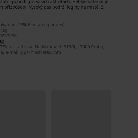
lutní pohodlí při vašich aktivitách. Hebký materiál je
m přizpůsobí. Vysoký pas podrží legíny na místě. Z
olyamid, 28% Elastan (spandex)
_leg
92572861
ex
TEX a.s., adresa: Na Maninách 315/4, 17000 Praha,
ia, e-mail: gpsr@astratex.com