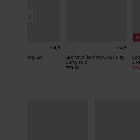
Sleva -50%
Sl
4,9
4,9
Sportovní kalhoty Zari
Sportovní kalhoty ONLY Play
Spo
Curvy Fold
ON
425 Kč
849 Kč
799 Kč
524