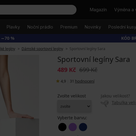
Hledat
Magazín
Výměna a 
Plavky
Noční prádlo
Premium
Novinky
Poslední kus
 −70 %
KÓD B
é legíny
Dámské sportovní legíny
Sportovní legíny Sara
Sportovní legíny Sara
489 Kč
699 Kč
4,9
|
31
hodnocení
Zvolte velikost
Jakou velikost?
Tabulka veli
Vyberte barvu: