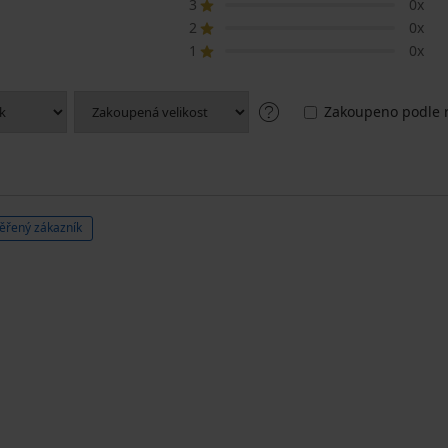
3
0x
2
0x
1
0x
Zakoupeno podle r
ěřený zákazník