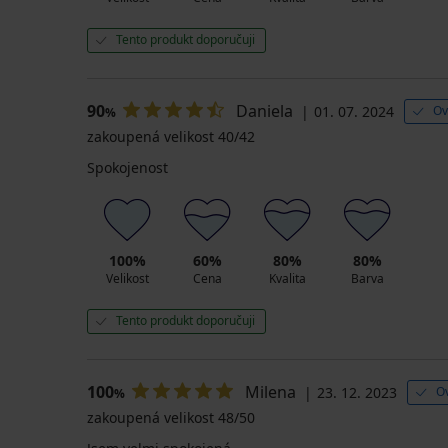
Daisy
599
Tento produkt doporučuji
Kč
479
Kč
90
Daniela
01. 07. 2024
Ov
%
kód
BRA20
zakoupená velikost 40/42
Spokojenost
100%
60%
80%
80%
Velikost
Cena
Kvalita
Barva
Tento produkt doporučuji
100
Milena
23. 12. 2023
O
%
zakoupená velikost 48/50