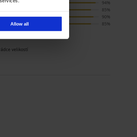
 services.
Barva
94%
Cena
85%
Kvalita
90%
Velikost
85%
Allow all
ádce velikostí