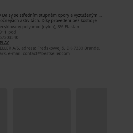
y Daisy se středním stupněm opory a vyztuženými
ročnějších aktivitách. Díky provedení bez kostic je
ecyklovaný polyamid (nylon), 8% Elastan
911_pod
67303540
PLAY
ELLER A/S, adresa: Fredskovvej 5, DK-7330 Brande,
rk, e-mail: contact@bestseller.com