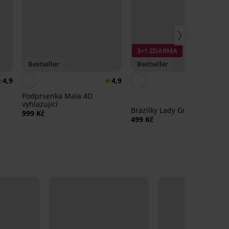
3+1 ZDARMA
Bestseller
Bestseller
4,9
4,9
Podprsenka Maia 4D
vyhlazující
Brazilky Lady Grace New
999 Kč
499 Kč