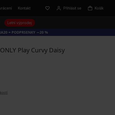
vrácení
Kontakt
Přihlásit se
Košík
y
Letní výprodej
RA20 = PODPRSENKY −20 %
ONLY Play Curvy Daisy
kostí