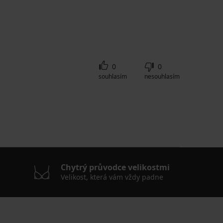
0
0
souhlasím
nesouhlasím
Chytrý průvodce velikostmi
Velikost, která vám vždy padne