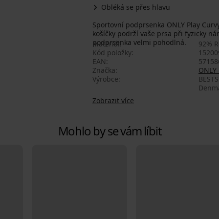
Obléká se přes hlavu
Sportovní podprsenka ONLY Play Curv
košíčky podrží vaše prsa při fyzicky ná
podprsenka velmi pohodlná.
Materiál
92% R
Kód položky
15200
EAN
57158
Značka
ONLY 
Výrobce
BESTS
Denma
Zobrazit více
Mohlo by se vám líbit