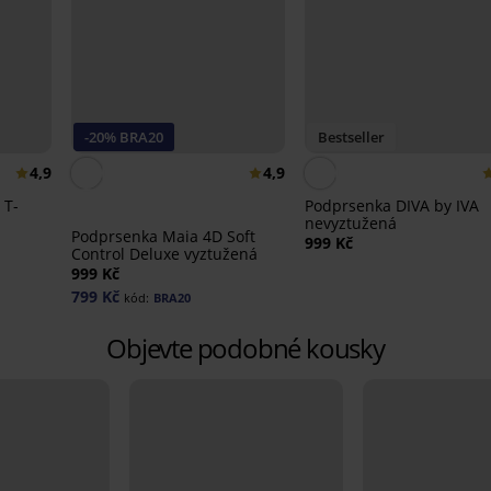
-20% BRA20
Bestseller
4,9
4,9
 T-
Podprsenka DIVA by IVA
nevyztužená
Podprsenka Maia 4D Soft
999 Kč
Control Deluxe vyztužená
999 Kč
799 Kč
kód:
BRA20
Objevte podobné kousky