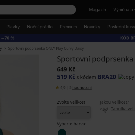
Hledat
Magazín
Výměna a 
Plavky
Noční prádlo
Premium
Novinky
Poslední kus
 −70 %
KÓD B
y
Sportovní podprsenka ONLY Play Curvy Daisy
Sportovní podprsenka 
649 Kč
519 Kč
BRA20
s kódem
4,9
|
5
hodnocení
Zvolte velikost
Jakou velikost?
Tabulka veli
Vyberte barvu: