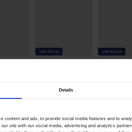
-20% BRA20
-20% BRA20
4,8
4,7
dprsenka Mary
Sportovní podprsenka Roxy
Podprsenka Slogg
černá
Ease Bralette vy
969 Kč
849 Kč
775 Kč
679 Kč
A20
kód:
BRA20
kód:
BRA20
Details
e content and ads, to provide social media features and to analy
DUKTU Sportovní podprsenka ONLY Pl
 our site with our social media, advertising and analytics partn