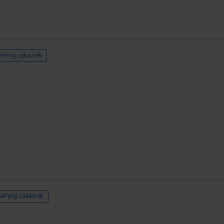
ěřený zákazník
věřený zákazník