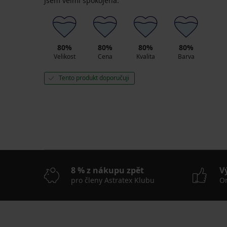
Jsem velmi spokojená.
80%
80%
80%
80%
Velikost
Cena
Kvalita
Barva
Tento produkt doporučuji
8 % z nákupu zpět
V
pro členy Astratex Klubu
On