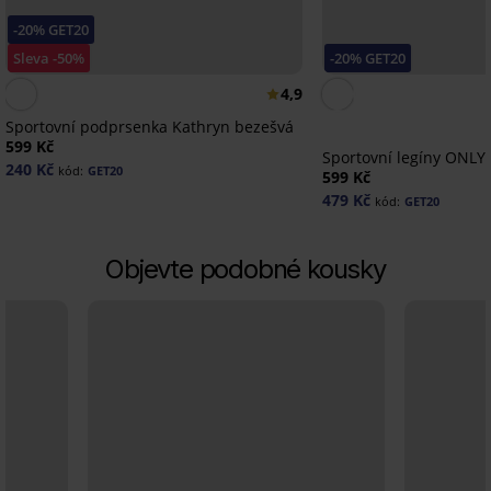
-20% GET20
Sleva -50%
-20% GET20
4,9
Sportovní podprsenka Kathryn bezešvá
599 Kč
Sportovní legíny ONLY 
240 Kč
kód:
GET20
599 Kč
479 Kč
kód:
GET20
Objevte podobné kousky