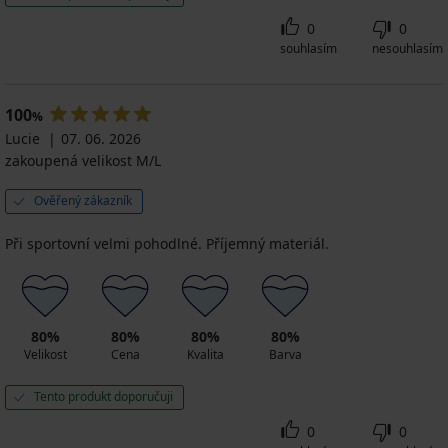
0
0
souhlasím
nesouhlasím
100
%
Lucie
07. 06. 2026
zakoupená velikost M/L
Ověřený zákazník
Při sportovní velmi pohodlné. Příjemný materiál.
80%
80%
80%
80%
Velikost
Cena
Kvalita
Barva
Tento produkt doporučuji
0
0