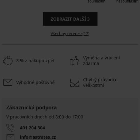
souhlasím
nesouhlasím
ZOBRAZIT DALŠÍ
3
Všechny recenze (17)
Výměna a vrácení
8 % z nákupu zpět
zdarma
Chytrý průvodce
Výhodné poštovné
velikostmi
Zákaznická podpora
V pracovních dnech od 8:00 do 17:00
491 204 304
info@astratex.cz