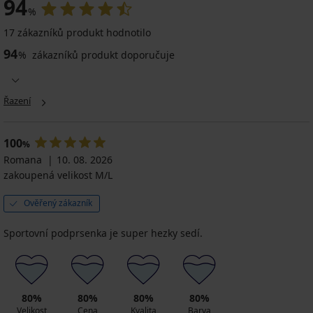
94
%
17 zákazníků produkt hodnotilo
94
%
zákazníků produkt doporučuje
Řazení
100
%
Romana
10. 08. 2026
zakoupená velikost M/L
Ověřený zákazník
Sportovní podprsenka je super hezky sedí.
80%
80%
80%
80%
Velikost
Cena
Kvalita
Barva