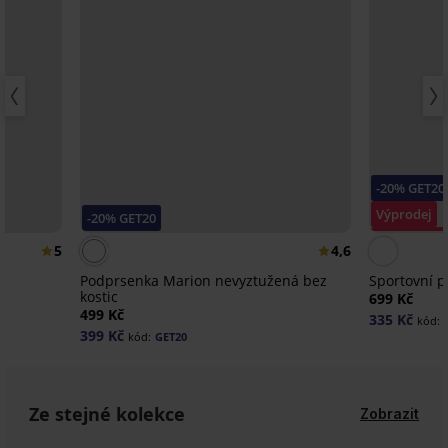
-20% GET20
Výprodej
-20% GET20
Sleva -40%
5
4,6
Podprsenka Marion nevyztužená bez
Sportovní 
kostic
699 Kč
499 Kč
335 Kč
kód:
399 Kč
kód:
GET20
Ze stejné kolekce
Zobrazit