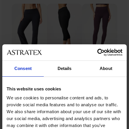
Consent
Details
About
Ze stejné kolekce
This website uses cookies
We use cookies to personalise content and ads, to
-20 % GET20
-20 % GET20
-20 % GET20
-20 % GET20
-20 % GET20
-20 % GET20
-20 % GET20
-20 % GET20
-20 % GET20
-20 % GET20
-20 % GET20
provide social media features and to analyse our traffic.
We also share information about your use of our site with
4,8
4,6
5
4,5
4,3
4,6
4,6
4,7
4,8
4,8
4,8
5
our social media, advertising and analytics partners who
may combine it with other information that you’ve
Sportovní
Sportovní