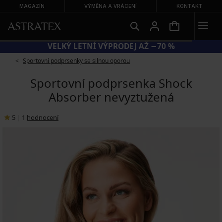
MAGAZÍN
VÝMĚNA A VRÁCENÍ
KONTAKT
VELKÝ LETNÍ VÝPRODEJ AŽ −70 %
Sportovní podprsenky se silnou oporou
Sportovní podprsenka Shock
Absorber nevyztužená
5
|
1
hodnocení