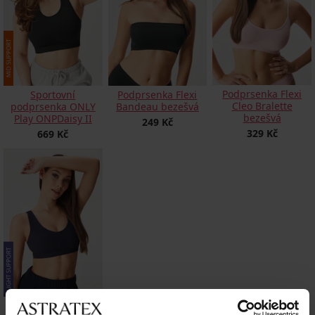
Podprsenka Flexi
Sportovní
Podprsenka Flexi
Cleo Bralette
podprsenka ONLY
Bandeau bezešvá
bezešvá
Play ONPDaisy II
249 Kč
329 Kč
669 Kč
Sportovní