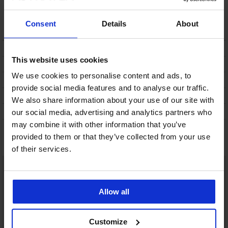
podprsenka ONLY
Play ONPHomie
739 Kč
Consent
Details
About
POPIS
This website uses cookies
DOPRAVA A PLATBA
We use cookies to personalise content and ads, to
VÝMĚNA
provide social media features and to analyse our traffic.
ÚDRŽBA A PRANÍ
We also share information about your use of our site with
O ZNAČCE
our social media, advertising and analytics partners who
may combine it with other information that you’ve
provided to them or that they’ve collected from your use
Mohlo by se vám líbit
of their services.
Allow all
Customize