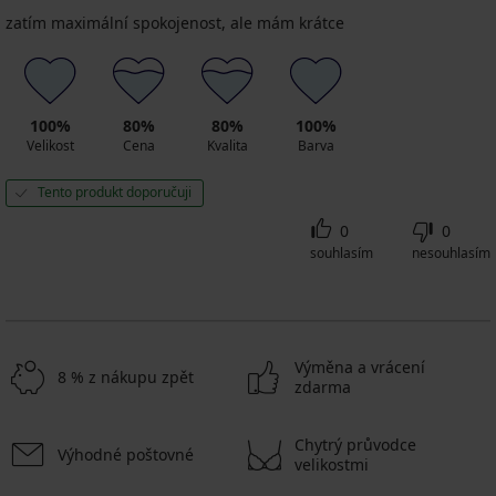
zatím maximální spokojenost, ale mám krátce
100%
80%
80%
100%
Velikost
Cena
Kvalita
Barva
Tento produkt doporučuji
0
0
souhlasím
nesouhlasím
Výměna a vrácení
8 % z nákupu zpět
zdarma
Chytrý průvodce
Výhodné poštovné
velikostmi