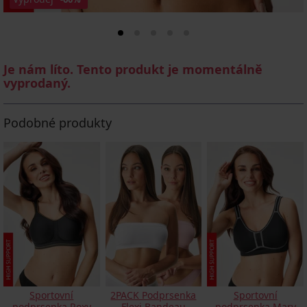
Je nám líto. Tento produkt je momentálně
vyprodaný.
Podobné produkty
Sportovní
2PACK Podprsenka
Sportovní
podprsenka Roxy
Flexi Bandeau
podprsenka Mary