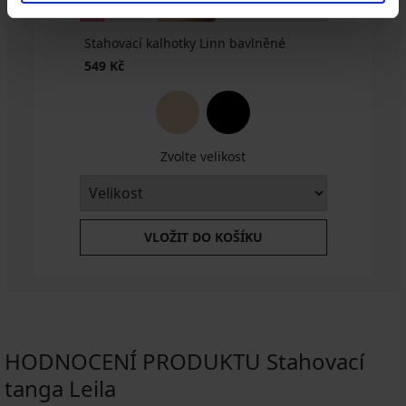
Stahovací kalhotky Linn bavlněné
549 Kč
Zvolte velikost
VLOŽIT DO KOŠÍKU
HODNOCENÍ PRODUKTU Stahovací
tanga Leila