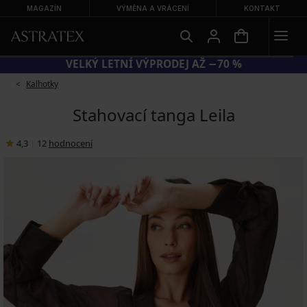
MAGAZÍN
VÝMĚNA A VRÁCENÍ
KONTAKT
KÓD BRA20 = PODPRSENKY −20 %
Kalhotky
Stahovací tanga Leila
4,3
|
12
hodnocení