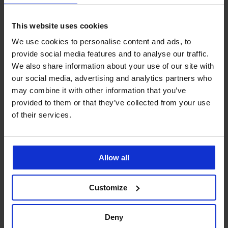
This website uses cookies
We use cookies to personalise content and ads, to
3+1 ZDARMA
3+1 ZDARMA
3+1 ZDARMA
3+1 ZDARMA
3+1 ZDARMA
3+1 ZDARMA
3+1 ZDARMA
3+1 ZDARMA
provide social media features and to analyse our traffic.
4,8
4,5
4,5
4,7
4,7
4,8
4,6
4,8
We also share information about your use of our site with
our social media, advertising and analytics partners who
Stahující
Stahující
Stahovací
Stahovací
Stahovací
may combine it with other information that you’ve
a
a
kalhotky
kalhotky
tanga
Stahovací
Stahovací
BESTSELLER
provided to them or that they’ve collected from your use
formující
formující
Eve
Iga
Iga
kalhotky
kalhotky
kalhotky
kalhotky
Intense
of their services.
Stahovací
Ramona
449
369
Promessa
HW
HW
bavlněné
699
Kč
Kč
579
499
Slim
Total
kalhotky
Kč
akce
akce
Kč
Kč
Blanca
449
489
akce
3+1
3+1
akce
akce
Kč
Kč
389
3+1
ZDARMA
ZDARMA
Allow all
3+1
3+1
akce
akce
Kč
ZDARMA
ZDARMA
ZDARMA
3+1
3+1
akce
ZDARMA
ZDARMA
3+1
Customize
ZDARMA
Deny