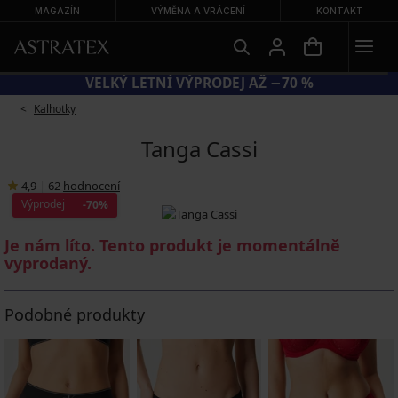
MAGAZÍN
VÝMĚNA A VRÁCENÍ
KONTAKT
UN20 = EXTRA −20 % NA ZLEVNĚNÉ PLAVKY
Kalhotky
Tanga Cassi
4,9
|
62
hodnocení
Výprodej
-70%
Je nám líto. Tento produkt je momentálně
vyprodaný.
Podobné produkty