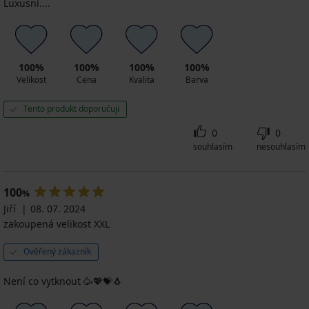
Luxusní....
100%
100%
100%
100%
Velikost
Cena
Kvalita
Barva
Tento produkt doporučuji
0
0
souhlasím
nesouhlasím
100
%
Jiří
08. 07. 2024
zakoupená velikost XXL
Ověřený zákazník
Není co vytknout 🥳💖💝🐧