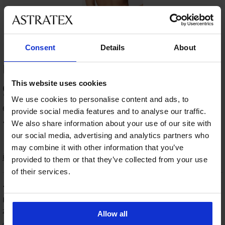
Consent
Details
About
HODNOCENÍ PRODUKTU Tanga Cassi
This website uses cookies
99
%
We use cookies to personalise content and ads, to
62 zákazníků produkt hodnotilo
provide social media features and to analyse our traffic.
100
We also share information about your use of our site with
%
zákazníků produkt doporučuje
our social media, advertising and analytics partners who
may combine it with other information that you’ve
Řazení
provided to them or that they’ve collected from your use
of their services.
100
%
Karel
16. 11. 2025
zakoupená velikost XL
Allow all