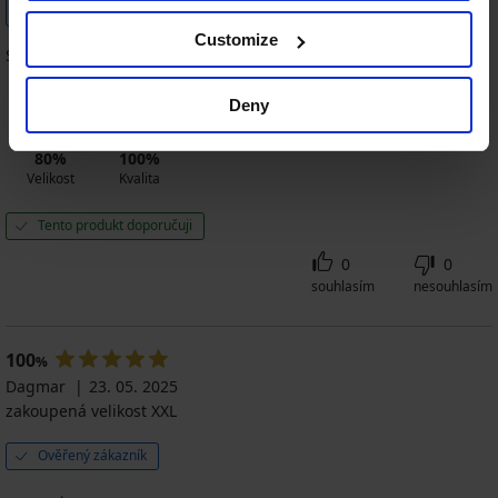
Zakoupeno podle rádce
Ověřený zákazník
velikostí
Customize
Spokojenost
Deny
80%
100%
Velikost
Kvalita
Tento produkt doporučuji
0
0
souhlasím
nesouhlasím
100
%
Dagmar
23. 05. 2025
zakoupená velikost XXL
Ověřený zákazník