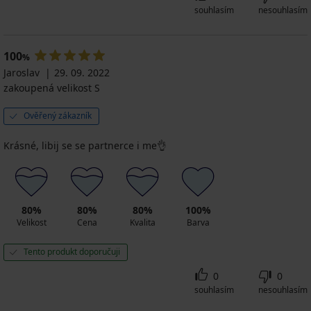
souhlasím
nesouhlasím
100
%
Jaroslav
29. 09. 2022
zakoupená velikost S
Ověřený zákazník
Krásné, libij se se partnerce i me👌
80%
80%
80%
100%
Velikost
Cena
Kvalita
Barva
Tento produkt doporučuji
0
0
souhlasím
nesouhlasím