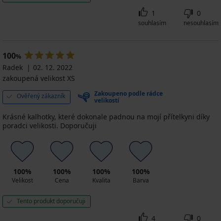
1
0
souhlasím
nesouhlasím
100
%
Radek
02. 12. 2022
zakoupená velikost XS
Zakoupeno podle rádce
Ověřený zákazník
velikostí
Krásné kalhotky, které dokonale padnou na mojí přítelkyni díky
poradci velikosti. Doporučuji
100%
100%
100%
100%
Velikost
Cena
Kvalita
Barva
Tento produkt doporučuji
4
0