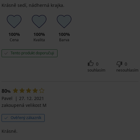
Krásně sedí, nádherná krajka.
100%
100%
100%
Cena
Kvalita
Barva
Tento produkt doporučuji
0
0
souhlasím
nesouhlasím
80
%
Pavel
27. 12. 2021
zakoupená velikost M
Ověřený zákazník
Krásné.