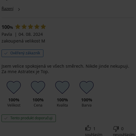
Řazení
100
%
Pavla
04. 08. 2024
zakoupená velikost M
Ověřený zákazník
Jsem velice spokojená ve všech směrech. Nikde jinde nekupuji.
Za mne Astratex je Top.
100%
100%
100%
100%
Velikost
Cena
Kvalita
Barva
Tento produkt doporučuji
1
0
souhlasím
nesouhlasím