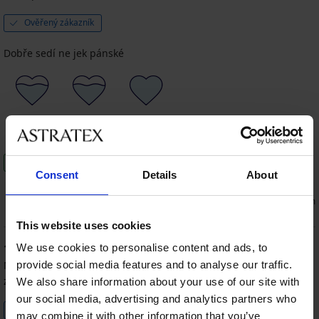
Ověřený zákazník
Dobře sedí ne jek pánské
80%
80%
100%
Cena
Kvalita
Barva
Tento produkt doporučuji
Consent
Details
About
0
0
souhlasím
nesouhlasím
This website uses cookies
100
We use cookies to personalise content and ads, to
%
provide social media features and to analyse our traffic.
Martin
05. 07. 2022
zakoupená velikost M
We also share information about your use of our site with
our social media, advertising and analytics partners who
Ověřený zákazník
may combine it with other information that you’ve