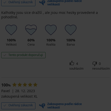
Zakoupeno podle rádce
Ověřený zákazník
velikostí
Kalhotky jsou sice dražší , ale jsou moc hezky provedené a
pohodlné.
100%
60%
100%
100%
Velikost
Cena
Kvalita
Barva
Tento produkt doporučuji
4
0
souhlasím
nesouhlasím
100
%
Pavel
28. 12. 2023
zakoupená velikost XL
Zakoupeno podle rádce
Ověřený zákazník
velikostí