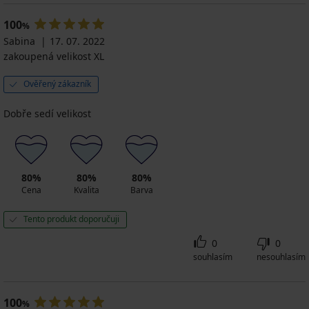
100
%
Sabina
17. 07. 2022
zakoupená velikost XL
Ověřený zákazník
Dobře sedí velikost
80%
80%
80%
Cena
Kvalita
Barva
Tento produkt doporučuji
0
0
souhlasím
nesouhlasím
100
%