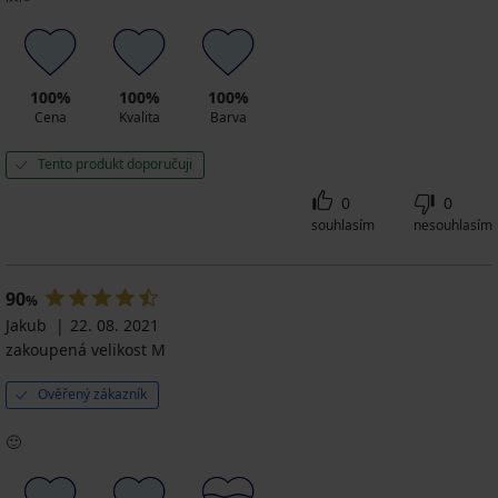
100%
100%
100%
Cena
Kvalita
Barva
Tento produkt doporučuji
0
0
souhlasím
nesouhlasím
90
%
Jakub
22. 08. 2021
zakoupená velikost M
Ověřený zákazník
🙂