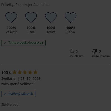
Přítelkyně spokojená a líbí se
100%
100%
100%
100%
Velikost
Cena
Kvalita
Barva
Tento produkt doporučuji
5
0
souhlasím
nesouhlasím
100
%
Světlana
03. 10. 2023
zakoupená velikost L
Ověřený zákazník
Skvěle sedí