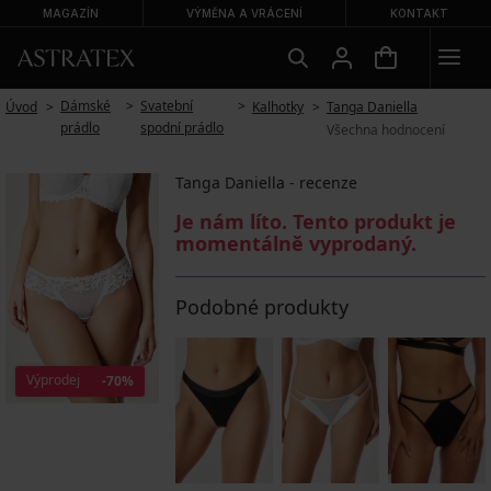
MAGAZÍN
VÝMĚNA A VRÁCENÍ
KONTAKT
Dámské
Svatební
Úvod
Kalhotky
Tanga Daniella
prádlo
spodní prádlo
Všechna hodnocení
Tanga Daniella - recenze
Je nám líto. Tento produkt je
momentálně vyprodaný.
Podobné produkty
Výprodej
-70%