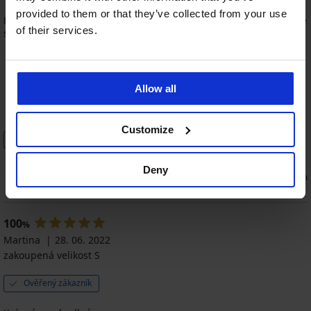
provided to them or that they’ve collected from your use
Pěkné a kvalitní spodní prádlo, které udělalo radost i obdarované
of their services.
slečně
Allow all
80%
100%
100%
Cena
Kvalita
Barva
Customize
Tento produkt doporučuji
0
0
Deny
souhlasím
nesouhlasím
100
%
Martina
28. 06. 2022
zakoupená velikost S
Ověřený zákazník