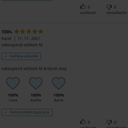
0
0
souhlasím
nesouhlasím
100
%
Karel
11. 11. 2021
zakoupená velikost M
Ověřený zákazník
zakoupená velikost M Krásné sexy
100%
100%
100%
Cena
Kvalita
Barva
Tento produkt doporučuji
0
0
souhlasím
nesouhlasím