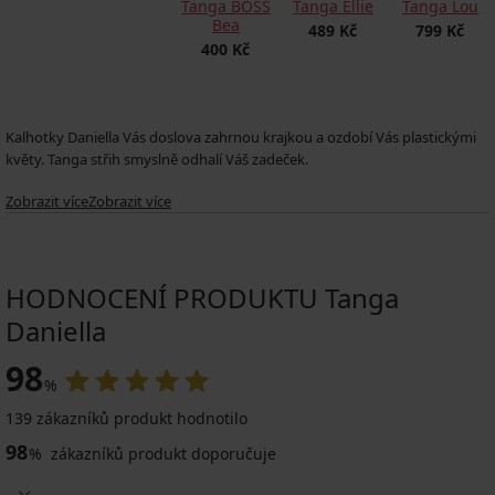
Tanga BOSS
Tanga Ellie
Tanga Lou
Bea
489 Kč
799 Kč
400 Kč
Kalhotky Daniella Vás doslova zahrnou krajkou a ozdobí Vás plastickými
květy. Tanga střih smyslně odhalí Váš zadeček.
Zobrazit více
Zobrazit více
Vhodné i pro plnoštíhlé
Zesílený bavlněný klín
Přední i zadní část krajková
HODNOCENÍ PRODUKTU Tanga
Baleno v luxusním sáčku z organzy.
Daniella
98
%
139 zákazníků produkt hodnotilo
98
%
zákazníků produkt doporučuje