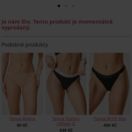
Je nám líto. Tento produkt je momentálně
vyprodaný.
Podobné produkty
Tanga Abena
Tanga Tommy
Tanga BOSS Bea
Hilfiger II
60 Kč
400 Kč
549 Kč