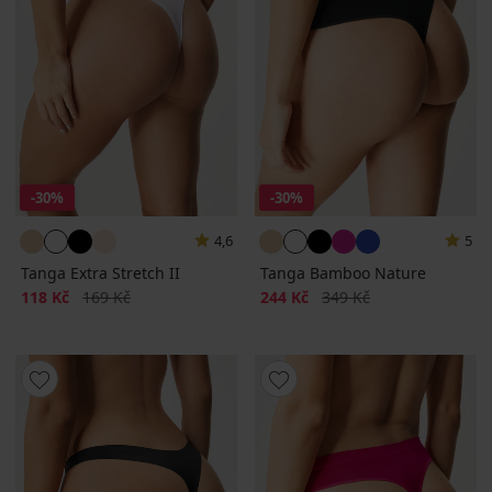
-30%
-30%
4,6
5
Tanga Extra Stretch II
Tanga Bamboo Nature
Sleva
Původní cena
Sleva
Původní cena
118 Kč
169 Kč
244 Kč
349 Kč