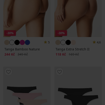
-30%
-30%
5
4,6
Tanga Bamboo Nature
Tanga Extra Stretch II
Sleva
Původní cena
Sleva
Původní cena
244 Kč
349 Kč
118 Kč
169 Kč