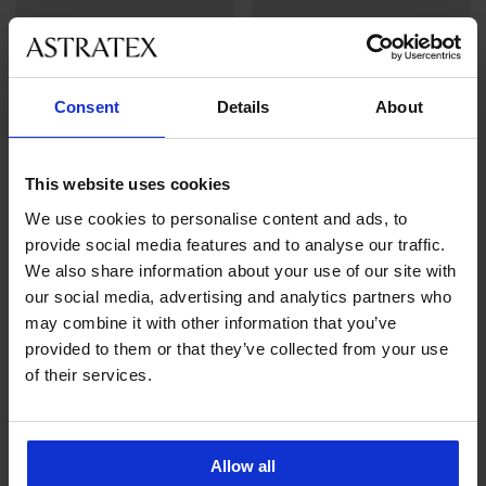
3+1 ZDARMA
-30%
Consent
Details
About
3PACK Tanga Simple Lace
2PACK Tanga RIB
Sleva
Původní cena
499 Kč
akce
3+1 ZDARMA
244 Kč
349 Kč
This website uses cookies
We use cookies to personalise content and ads, to
provide social media features and to analyse our traffic.
We also share information about your use of our site with
our social media, advertising and analytics partners who
may combine it with other information that you’ve
provided to them or that they’ve collected from your use
of their services.
Allow all
Výprodej
-70%
3+1 ZDARMA