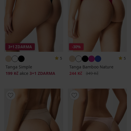
3+1 ZDARMA
-30%
5
5
Tanga Simple
Tanga Bamboo Nature
Sleva
Původní cena
199 Kč
akce
3+1 ZDARMA
244 Kč
349 Kč