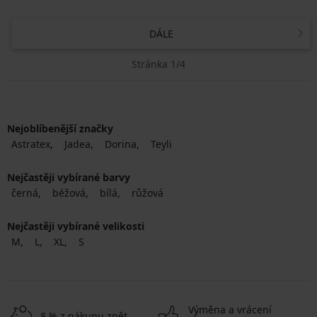
DÁLE
Stránka 1/4
Nejoblíbenější značky
Astratex
Jadea
Dorina
Teyli
Nejčastěji vybírané barvy
černá
béžová
bílá
růžová
Nejčastěji vybírané velikosti
M
L
XL
S
Výměna a vrácení
8 % z nákupu zpět