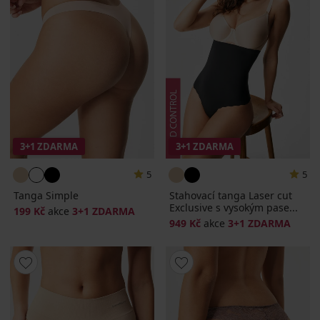
3+1 ZDARMA
3+1 ZDARMA
5
5
Tanga Simple
Stahovací tanga Laser cut
Exclusive s vysokým pase...
199 Kč
akce
3+1 ZDARMA
949 Kč
akce
3+1 ZDARMA