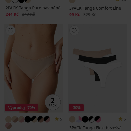
2PACK Tanga Pure bavlněné
3PACK Tanga Comfort Line
Sleva
Původní cena
244 Kč
349 Kč
Sleva
Původní cena
99 Kč
329 Kč
Výprodej
-70%
-30%
5
5
3PACK Tanga Flexi bezešvá