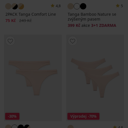
4,8
5
2PACK Tanga Comfort Line
Tanga Bamboo Nature se
zvýšeným pasem
Sleva
Původní cena
75 Kč
249 Kč
399 Kč
akce
3+1 ZDARMA
-30%
Výprodej
-70%
4,8