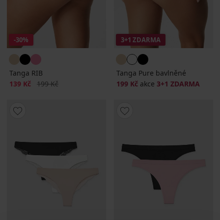
-30%
3+1 ZDARMA
Tanga RIB
Tanga Pure bavlněné
Sleva
Původní cena
139 Kč
199 Kč
199 Kč
akce
3+1 ZDARMA