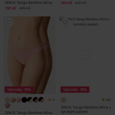
2PACK Tanga Bamboo Mina
Sleva
Původní cena
454 Kč
649 Kč
Sleva
Původní cena
150 Kč
499 Kč
Výprodej
-70%
Výprodej
-70%
5
4,8
2PACK Tanga Bamboo Mina s
vysokým pasem
2PACK Tanga Bamboo Mina