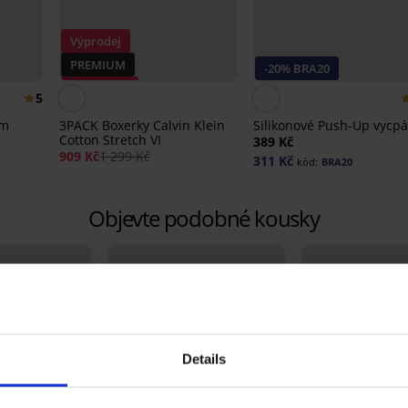
Výprodej
PREMIUM
-20% BRA20
Sleva -30%
5
mm
3PACK Boxerky Calvin Klein
Silikonové Push-Up vycpá
Cotton Stretch VI
389 Kč
909 Kč
1 299 Kč
311 Kč
kód:
BRA20
Objevte podobné kousky
Details