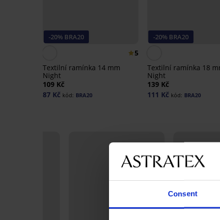
-20% BRA20
-20% BRA20
5
Textilní ramínka 14 mm
Textilní ramínka 18 
Night
Night
109 Kč
139 Kč
87 Kč
111 Kč
kód:
BRA20
kód:
BRA20
Consent