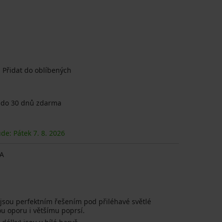
Přidat do oblíbených
 do 30 dnů zdarma
ude: Pátek
7. 8.
2026
A
 jsou perfektním řešením pod přiléhavé světlé
lou oporu i většímu poprsí.