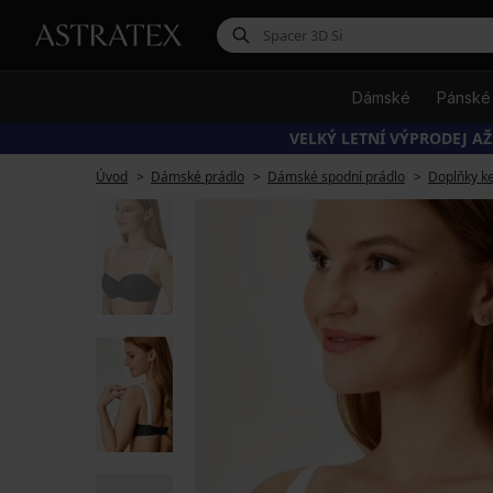
Dámské
Pánské
VELKÝ LETNÍ VÝPRODEJ AŽ
Úvod
Dámské prádlo
Dámské spodní prádlo
Doplňky k