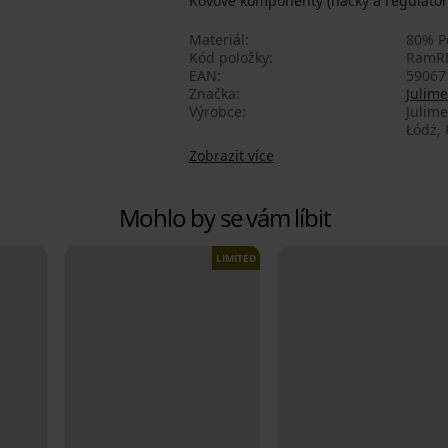
Kovové komponenty (háčky a regulátor d
Materiál
80% Po
Kód položky
RamR
EAN
59067
Značka
Julime
Výrobce
Julime
Łódź, 
Zobrazit více
Mohlo by se vám líbit
LIMITED