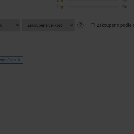
1
0x
Zakoupeno podle r
ný zákazník