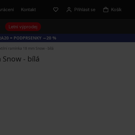
vrácení
Kontakt
Přihlásit se
Košík
y
Letní výprodej
RA20 = PODPRSENKY −20 %
xtilní ramínka 18 mm Snow - bílá
 Snow - bílá