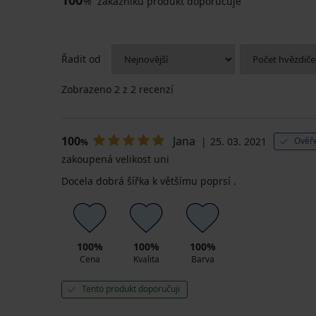
100
%
zákazníků produkt doporučuje
Řadit od
Zobrazeno
2
z 2 recenzí
100
Jana
25. 03. 2021
Ověře
%
zakoupená velikost uni
Docela dobrá šířka k většímu poprsí .
100%
100%
100%
Cena
Kvalita
Barva
Tento produkt doporučuji