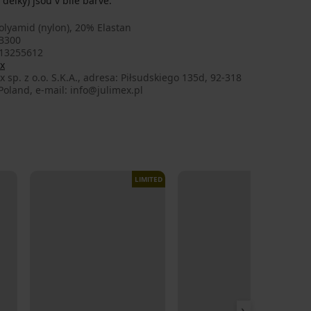
élky) jsou v bílé barvě.
lyamid (nylon), 20% Elastan
B300
13255612
x
x sp. z o.o. S.K.A., adresa: Piłsudskiego 135d, 92-318
Poland, e-mail: info@julimex.pl
LIMITED