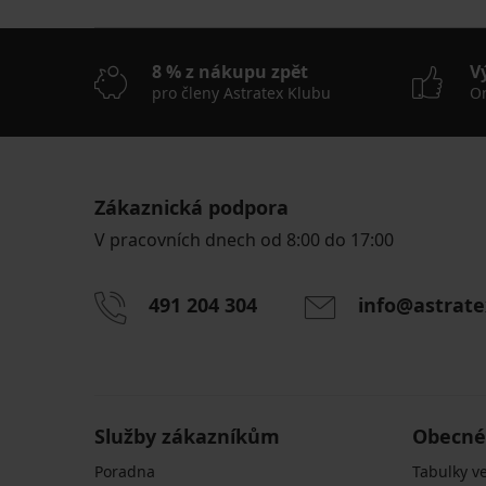
8 % z nákupu zpět
V
pro členy Astratex Klubu
On
Zákaznická podpora
V pracovních dnech od 8:00 do 17:00
491 204 304
info@astrate
Služby zákazníkům
Obecné
Poradna
Tabulky ve