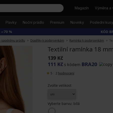
Hledat
Magazín
Výměna a 
Plavky
Noční prádlo
Premium
Novinky
Poslední kus
 −70 %
KÓD B
e spodnímu prádlu
Doplňky k podprsenkám
Ramínka k podprsenkám
Te
Textilní ramínka 18 mm
139 Kč
111 Kč
BRA20
s kódem
5
|
2
hodnocení
Zvolte velikost
Vyberte barvu:
bílá