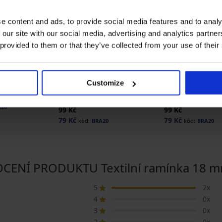
e content and ads, to provide social media features and to analy
 our site with our social media, advertising and analytics partn
 provided to them or that they’ve collected from your use of their
-20% BRA20
-20% BRA20
4,7
5
žené zapínání
Customize
Prodloužené zapínání
Prodloužené zapí
Astratex 2 háčky
Astratex 2 háčky 
A20
99 Kč
99 Kč
79 Kč
79 Kč
kód:
BRA20
kód:
BRA20
ENÍ PRODUKTU Textilní ramínka 18 
5
2x
4
0x
3
0x
2
0x