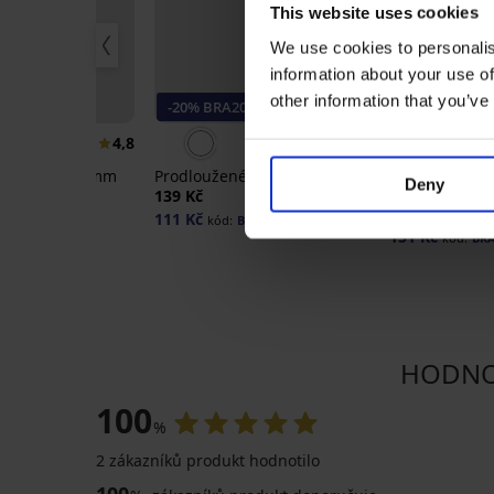
This website uses cookies
We use cookies to personalis
information about your use of
other information that you’ve
20
-20% BRA20
-20% BRA20
4,8
4,9
 ramínka 20 mm
Prodloužené zapínání Long
Pásek pro sní
Deny
UNI
139 Kč
189 Kč
111 Kč
BRA20
kód:
BRA20
151 Kč
kód:
BR
HODNOC
100
%
2 zákazníků produkt hodnotilo