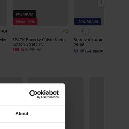
PREMIUM
Sleva -30%
-20% BRA20
4,4
5
4,
vky
3PACK Boxerky Calvin Klein
Stahovač ramínek I
Cotton Stretch V
79 Kč
909 Kč
1 299 Kč
63 Kč
kód:
BRA20
About