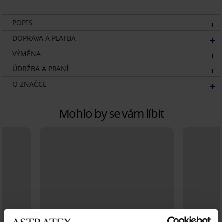
POPIS
DOPRAVA A PLATBA
VÝMĚNA
ÚDRŽBA A PRANÍ
O ZNAČCE
Mohlo by se vám líbit