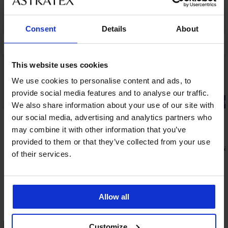
Consent
Details
About
This website uses cookies
We use cookies to personalise content and ads, to
provide social media features and to analyse our traffic.
-20% BRA20
-20% BRA20
We also share information about your use of our site with
our social media, advertising and analytics partners who
5
4,9
may combine it with other information that you’ve
Zmenšující podprsenka Spacer 3D Gia
Minimizer
provided to them or that they’ve collected from your use
Podprsenka 
1 199 Kč
of their services.
vyztužená
959 Kč
kód:
BRA20
999 Kč
799 Kč
kód:
Allow all
HODNOCENÍ PRODUKTU Tílko ONLY
Customize