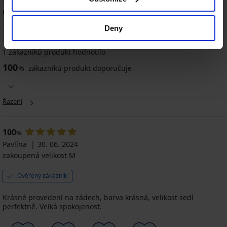
ONLMarna
100
Deny
%
1 zákazníků produkt hodnotilo
100
%
zákazníků produkt doporučuje
Řazení
100
%
Pavlína
30. 06. 2024
zakoupená velikost M
Ověřený zákazník
Krásné provedení na zádech, barva krásná, velikost sedí
perfektně. Velká spokojenost.