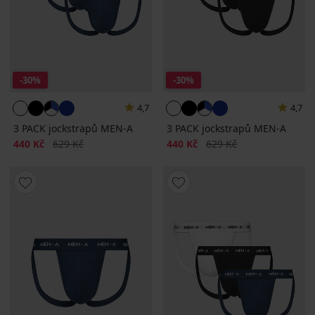
-30%
-30%
4,7
4,7
3 PACK jockstrapů MEN-A
3 PACK jockstrapů MEN-A
Sleva
Původní cena
Sleva
Původní cena
440 Kč
629 Kč
440 Kč
629 Kč