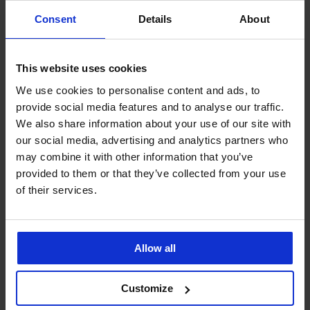
Consent
Details
About
-30%
-30%
5
4,7
This website uses cookies
Jockstrapy MEN-A
3 PACK jockstrapů MEN-A
We use cookies to personalise content and ads, to
Sleva
Původní cena
Sleva
Původní cena
160 Kč
229 Kč
440 Kč
629 Kč
provide social media features and to analyse our traffic.
We also share information about your use of our site with
our social media, advertising and analytics partners who
may combine it with other information that you’ve
provided to them or that they’ve collected from your use
of their services.
Allow all
Customize