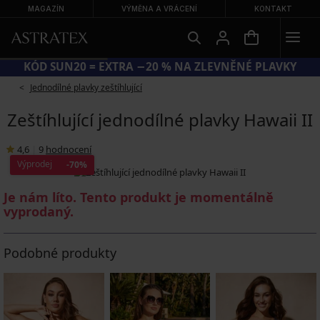
MAGAZÍN
VÝMĚNA A VRÁCENÍ
KONTAKT
KÓD SUN20 = EXTRA −20 % NA ZLEVNĚNÉ PLAVKY
Jednodílné plavky zeštíhlující
Zeštíhlující jednodílné plavky Hawaii II
4,6
|
9
hodnocení
Výprodej
-70%
Je nám líto. Tento produkt je momentálně
vyprodaný.
Podobné produkty