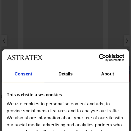
-20% SUN2
Consent
Details
About
Sleva -40%
5
5
This website uses cookies
Maia
Zeštíhlující jednodílné plavky Fiji I
Zeštíhlující
Gold
1 299 Kč
We use cookies to personalise content and ads, to
2 899 Kč
provide social media features and to analyse our traffic.
1 391 Kč
kód
We also share information about your use of our site with
our social media, advertising and analytics partners who