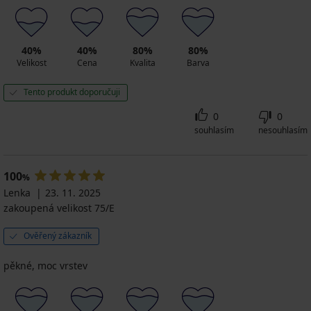
40%
40%
80%
80%
Velikost
Cena
Kvalita
Barva
Tento produkt doporučuji
0
0
souhlasím
nesouhlasím
100
%
Lenka
23. 11. 2025
zakoupená velikost 75/E
Ověřený zákazník
pěkné, moc vrstev