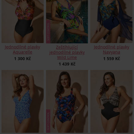
Jednodílné plavky
Jednodílné plavky
Zeštíhlující
Aquarelle
Navyana
jednodílné plavky
Wild Lime
1 300 Kč
1 559 Kč
1 439 Kč