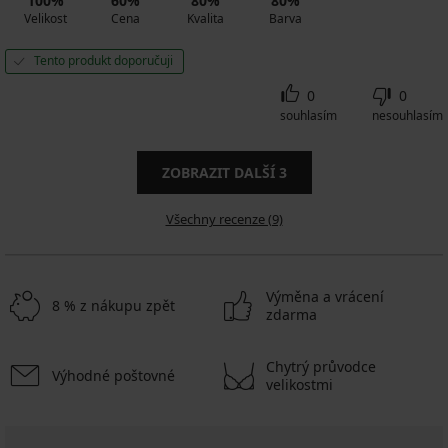
100%
60%
80%
80%
Velikost
Cena
Kvalita
Barva
Tento produkt doporučuji
0
0
souhlasím
nesouhlasím
ZOBRAZIT DALŠÍ
3
Všechny recenze (9)
Výměna a vrácení
8 % z nákupu zpět
zdarma
Chytrý průvodce
Výhodné poštovné
velikostmi