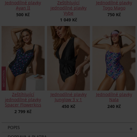
Jednodílné plavky
Zeštíhlující
Jednodílné plavky
Ayan II
jednodílné plavky
Togo Mago
Vybe
500 Kč
750 Kč
1 049 Kč
Jednodílné plavky
Jednodílné plavky
Zeštíhlující
Junglow 3 v 1
Nala
jednodílné plavky
Spacer Flowerkiss
450 Kč
240 Kč
2 799 Kč
POPIS
DOPRAVA A PLATBA