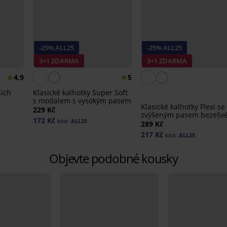
-25% ALL25
-25% ALL25
3+1 ZDARMA
3+1 ZDARMA
4,9
5
ších
Klasické kalhotky Super Soft
s modalem s vysokým pasem
Klasické kalhotky Flexi se
229 Kč
zvýšeným pasem bezešv
172 Kč
kód:
ALL25
289 Kč
217 Kč
kód:
ALL25
Objevte podobné kousky