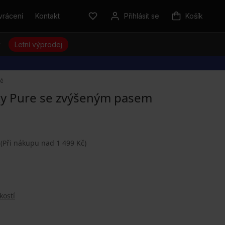
vrácení
Kontakt
Přihlásit se
Košík
y
Letní výprodej
né
ky Pure se zvýšeným pasem
(Při nákupu nad 1 499 Kč)
kostí