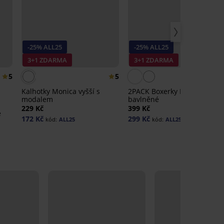
-25% ALL25
-25% ALL25
3+1 ZDARMA
3+1 ZDARMA
5
5
4,
Kalhotky Monica vyšší s
2PACK Boxerky Paola
modalem
bavlněné
229 Kč
399 Kč
é
172 Kč
299 Kč
kód:
ALL25
kód:
ALL25