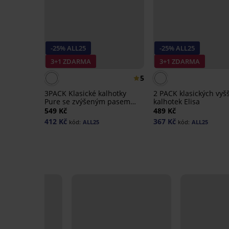
-25% ALL25
-25% ALL25
3+1 ZDARMA
3+1 ZDARMA
5
3PACK Klasické kalhotky
2 PACK klasických vyš
Pure se zvýšeným pasem
kalhotek Elisa
bavlněné
549 Kč
489 Kč
412 Kč
367 Kč
kód:
ALL25
kód:
ALL25