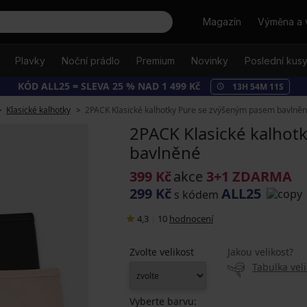
Hledat
Magazín
Výměna a 
Plavky
Noční prádlo
Premium
Novinky
Poslední kus
KÓD ALL25 = SLEVA 25 % NAD 1 499 Kč
13
H
54
M
10
S
Klasické kalhotky
2PACK Klasické kalhotky Pure se zvýšeným pasem bavlně
2PACK Klasické kalhot
bavlněné
399 Kč
akce
3+1 ZDARMA
299 Kč
ALL25
s kódem
4,3
|
10
hodnocení
Zvolte velikost
Jakou velikost?
Tabulka veli
Vyberte barvu: