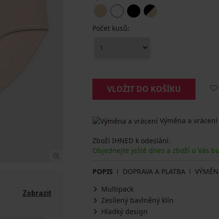
Počet kusů:
VLOŽIT DO KOŠÍKU
Výměna a vrácení
Zboží IHNED k odeslání.
Objednejte ještě dnes a zboží u Vás b
POPIS
DOPRAVA A PLATBA
VÝMĚN
Multipack
Zobrazit
Zesílený bavlněný klín
Hladký design