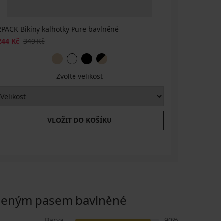
2PACK Bikiny kalhotky Pure bavlněné
2PACK Tan
244 Kč
349 Kč
244 Kč
34
Zvolte velikost
VLOŽIT DO KOŠÍKU
šeným pasem bavlněné
Barva
90%