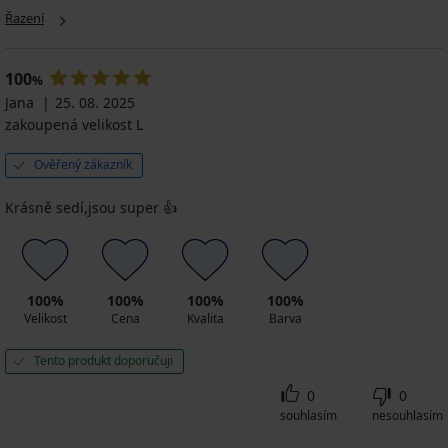
vysokým
I
Jackanthony
799
Kč
Kč
Kč
629
Kč
Řazení
pasem
1 299
779
Kč
Kč
399
Kč
Kč
899
Kč
Kč
100
%
Jana
25. 08. 2025
zakoupená velikost L
Ověřený zákazník
Krásně sedí,jsou super 👍
100%
100%
100%
100%
Velikost
Cena
Kvalita
Barva
Tento produkt doporučuji
0
0
souhlasím
nesouhlasím