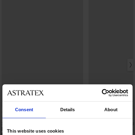
Consent
Details
About
3PACK Boxerky JACK AND JONES
3PACK Boxerky JACK AN
JACCorp Old Logo
bambusové
This website uses cookies
699 Kč
849 Kč