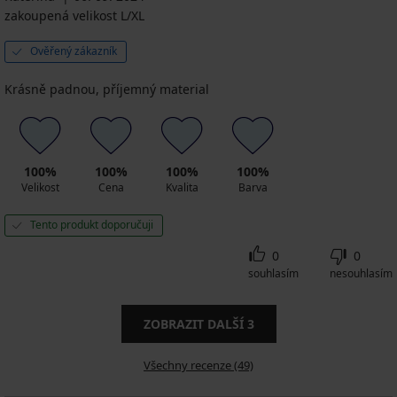
zakoupená velikost L/XL
Ověřený zákazník
Krásně padnou, příjemný material
100%
100%
100%
100%
Velikost
Cena
Kvalita
Barva
Tento produkt doporučuji
0
0
souhlasím
nesouhlasím
ZOBRAZIT DALŠÍ
3
Všechny recenze (49)