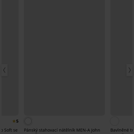
5
o Soft se
Pánský stahovací nátělník MEN-A John
Bavlněné t