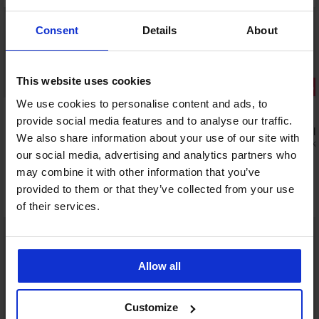
Consent
Details
About
Výprodej
This website uses cookies
Sleva -30%
We use cookies to personalise content and ads, to
4,9
4,9
provide social media features and to analyse our traffic.
2PACK Bavl
We also share information about your use of our site with
419 Kč
599 K
3PACK Boxerky MEN-A Roland
our social media, advertising and analytics partners who
599 Kč
may combine it with other information that you’ve
provided to them or that they’ve collected from your use
Objevte podobné kousky
of their services.
LIMITED
LIMITED
Allow all
Customize