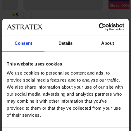
Sleva -50%
5
Boxerky Performance II
Plavkové b
499 Kč
499 Kč
200 Kč
kód:
Consent
Details
About
Objevte podobné kousky
LIMITED
LIMITED
This website uses cookies
We use cookies to personalise content and ads, to
provide social media features and to analyse our traffic.
We also share information about your use of our site with
our social media, advertising and analytics partners who
may combine it with other information that you’ve
provided to them or that they’ve collected from your use
of their services.