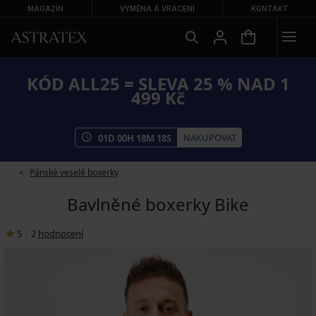
MAGAZÍN
VÝMĚNA A VRÁCENÍ
KONTAKT
KÓD ALL25 = SLEVA 25 % NAD 1
499 Kč
NAKUPOVAT
01
D
00
H
18
M
18
S
Pánské veselé boxerky
Bavlněné boxerky Bike
5
|
2
hodnocení