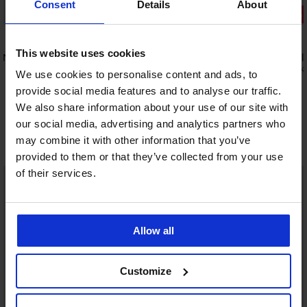
Consent
Details
About
-25% ALL25
Sleva -50%
5
This website uses cookies
 AND
3PACK Boxerky JACK AND JONES
3PACK Bavl
JACAnthony
235 Kč
469 K
We use cookies to personalise content and ads, to
799 Kč
provide social media features and to analyse our traffic.
599 Kč
kód:
ALL25
We also share information about your use of our site with
our social media, advertising and analytics partners who
may combine it with other information that you’ve
Objevte podobné kousky
provided to them or that they’ve collected from your use
of their services.
LIMITED
LIMITED
Allow all
Customize