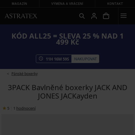
MAGAZÍN
VÝMĚNA A VRÁCENÍ
KONTAKT
KÓD ALL25 = SLEVA 25 % NAD 1
499 Kč
NAKUPOVAT
11
H
16
M
58
S
Pánské boxerky
3PACK Bavlněné boxerky JACK AND
JONES JACKayden
5
|
1
hodnocení