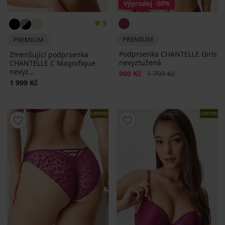
Výprodej
-50%
5
PREMIUM
PREMIUM
Podprsenka CHANTELLE Girls
Zmenšující podprsenka
nevyztužená
CHANTELLE C Magnifique
nevyz...
Sleva
Původní cena
900 Kč
1 799 Kč
1 999 Kč
LIMITED
LIMITED