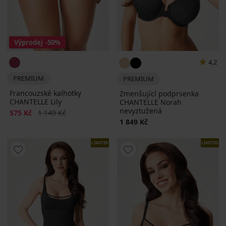
Výprodej
-50%
4,2
PREMIUM
PREMIUM
Francouzské kalhotky
Zmenšující podprsenka
CHANTELLE Lily
CHANTELLE Norah
nevyztužená
Sleva
Původní cena
575 Kč
1 149 Kč
1 849 Kč
LIMITED
LIMITED