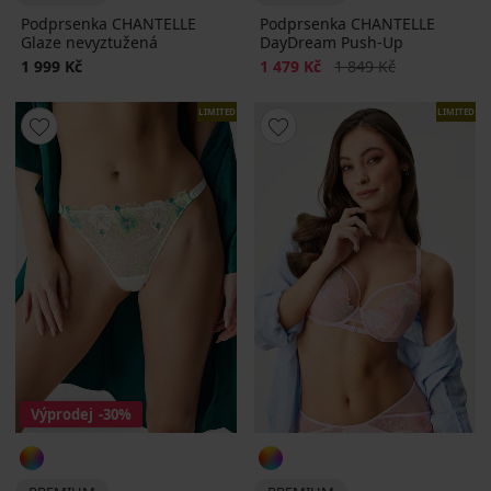
Podprsenka CHANTELLE
Podprsenka CHANTELLE
Glaze nevyztužená
DayDream Push-Up
Sleva
Původní cena
1 999 Kč
1 479 Kč
1 849 Kč
LIMITED
LIMITED
Výprodej
-30%