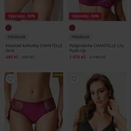
Výprodej
-50%
Výprodej
-50%
PREMIUM
PREMIUM
Klasické kalhotky CHANTELLE
Podprsenka CHANTELLE Lily
Girls
Push-Up
Sleva
Původní cena
Sleva
Původní cena
480 Kč
959 Kč
1 075 Kč
2 149 Kč
LIMITED