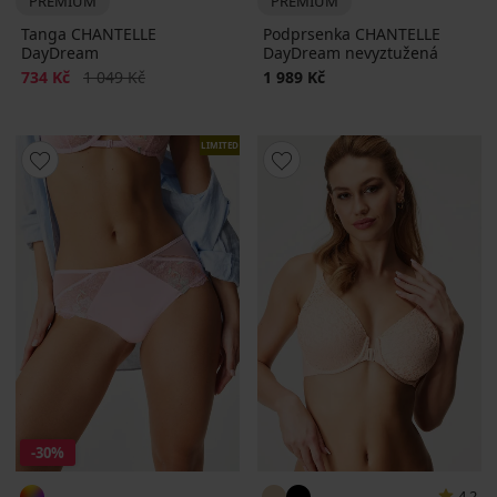
PREMIUM
PREMIUM
Tanga CHANTELLE
Podprsenka CHANTELLE
DayDream
DayDream nevyztužená
Sleva
Původní cena
734 Kč
1 049 Kč
1 989 Kč
LIMITED
-30%
4,2