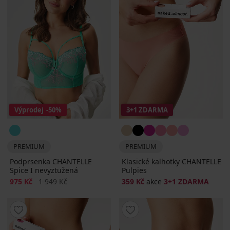
Výprodej
-50%
3+1 ZDARMA
PREMIUM
PREMIUM
Podprsenka CHANTELLE
Klasické kalhotky CHANTELLE
Spice I nevyztužená
Pulpies
Sleva
Původní cena
975 Kč
1 949 Kč
359 Kč
akce
3+1 ZDARMA