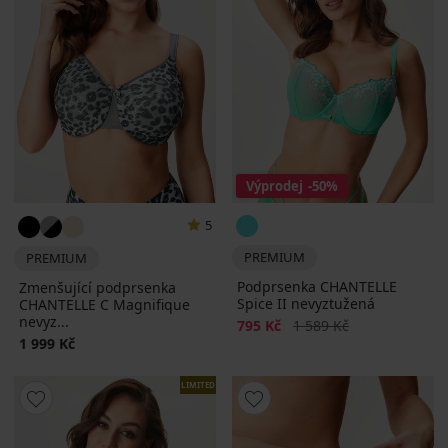
Výprodej
-50%
5
PREMIUM
PREMIUM
Podprsenka CHANTELLE
Zmenšující podprsenka
Spice II nevyztužená
CHANTELLE C Magnifique
nevyz...
Sleva
Původní cena
795 Kč
1 589 Kč
1 999 Kč
LIMITED