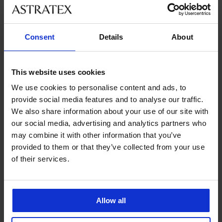
Consent
Details
About
Výprodej
-30%
This website uses cookies
4,7
We use cookies to personalise content and ads, to
PREMIUM
PREMIUM
provide social media features and to analyse our traffic.
Klasické kalhotky CHANTELLE
Podprsenka CHANTELLE Bliss
We also share information about your use of our site with
Halo
nevyztužená
our social media, advertising and analytics partners who
Sleva
Původní cena
580 Kč
829 Kč
1 599 Kč
may combine it with other information that you’ve
provided to them or that they’ve collected from your use
LIMITED
of their services.
Allow all