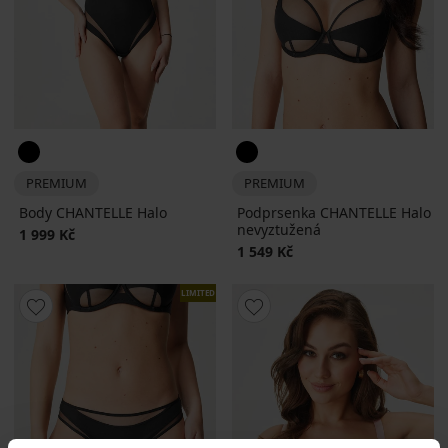
PREMIUM
PREMIUM
Body CHANTELLE Halo
Podprsenka CHANTELLE Halo
nevyztužená
1 999 Kč
1 549 Kč
LIMITED