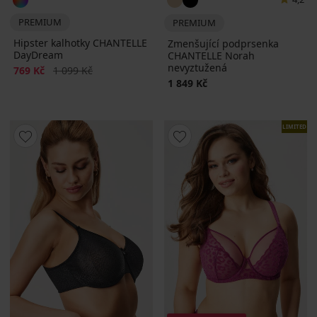
PREMIUM
PREMIUM
Hipster kalhotky CHANTELLE
Zmenšující podprsenka
DayDream
CHANTELLE Norah
nevyztužená
Sleva
Původní cena
769 Kč
1 099 Kč
1 849 Kč
LIMITED