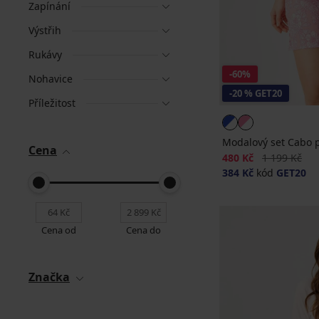
Zapínání
Výstřih
Rukávy
-60%
Nohavice
-20 % GET20
Příležitost
Modalový set Cabo pr
Cena
Sleva
Původní cen
480 Kč
1 199 Kč
384 Kč
kód
GET20
Cena od
Cena do
Značka