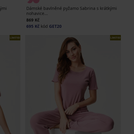
kými
Dámské bavlněné pyžamo Sabrina s krátkými
nohavice...
869 Kč
695 Kč
kód
GET20
LIMITED
LIMITED