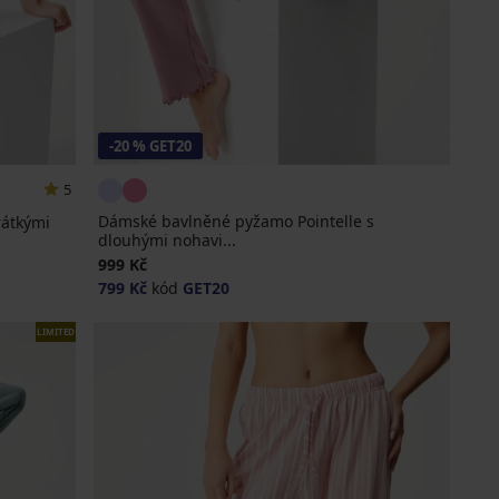
-20 % GET20
5
Dámské bavlněné pyžamo Pointelle s
rátkými
dlouhými nohavi...
999 Kč
799 Kč
kód
GET20
LIMITED