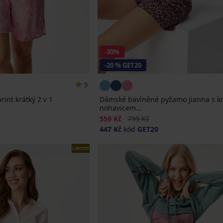
-30%
-20 % GET20
5
int krátký 2 v 1
Dámské bavlněné pyžamo Jianna s k
nohavicem...
a
Sleva
Původní cena
559 Kč
799 Kč
447 Kč
kód
GET20
LIMITED