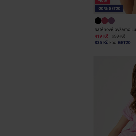
-40%
-20 % GET20
Saténové pyžamo Lui
Sleva
Původní cen
419 Kč
699 Kč
335 Kč
kód
GET20