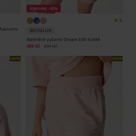
Výprodej
-30%
5
ohavicemi
BESTSELLER
Bavlněné pyžamo Dream Edit krátké
Sleva
Původní cena
489 Kč
699 Kč
LIMITED
LIMITED