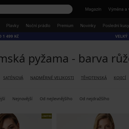
Hledat
Magazín
Výměna a 
Plavky
Noční prádlo
Premium
Novinky
Poslední kus
 1 499 Kč
VELKÝ
mská pyžama - barva růž
SATÉNOVÁ
NADMĚRNÉ VELIKOSTI
TĚHOTENSKÁ
KOJICÍ
jší
Nejnovější
Od nejlevnějšího
Od nejdražšího
LIMITED