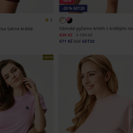
-30%
-20 % GET20
5
Dámské pyžamo Arleth s krátkými n
sa Satine krátké
Sleva
Původní cena
a
839 Kč
1 199 Kč
671 Kč
kód
GET20
LIMITED