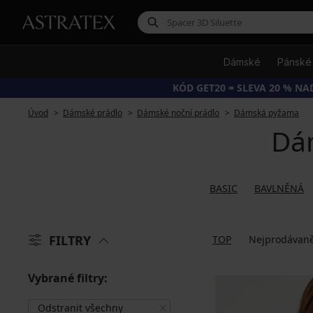
Dámské
Pánské
KÓD GET20 = SLEVA 20 % NAD
Úvod
Dámské prádlo
Dámské noční prádlo
Dámská pyžama
Dá
BASIC
BAVLNĚNÁ
FILTRY
TOP
Nejprodávaně
Vybrané filtry:
Odstranit všechny