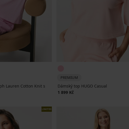
PREMIUM
h Lauren Cotton Knit s
Dámský top HUGO Casual
1 899 Kč
na
LIMITED