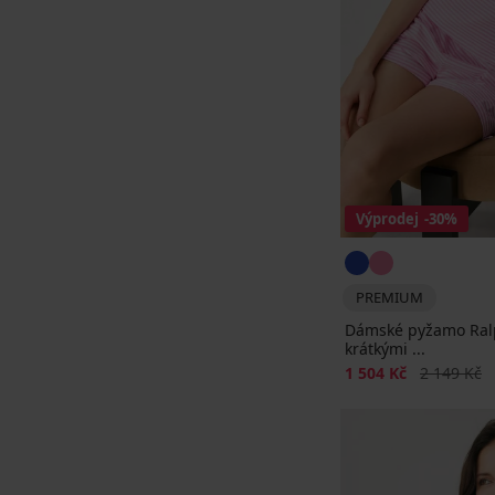
Výprodej
-30%
PREMIUM
Dámské pyžamo Ralp
krátkými ...
Sleva
Původní ce
1 504 Kč
2 149 Kč