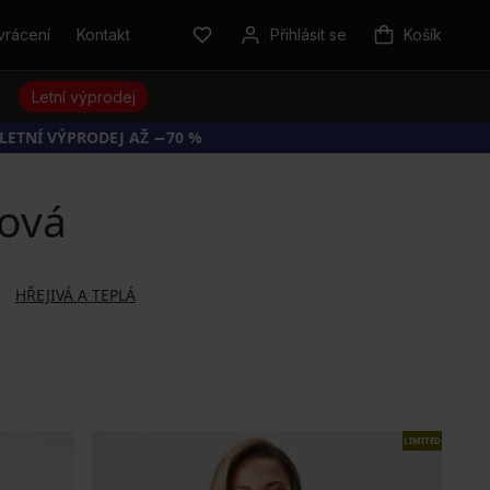
vrácení
Kontakt
Přihlásit se
Košík
y
Letní výprodej
 LETNÍ VÝPRODEJ AŽ −70 %
ová
HŘEJIVÁ A TEPLÁ
LIMITED