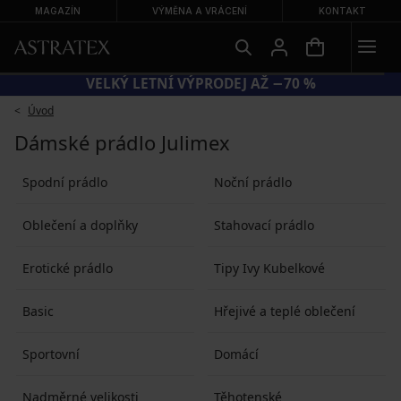
MAGAZÍN
VÝMĚNA A VRÁCENÍ
KONTAKT
KÓD BRA20 = PODPRSENKY −20 %
Úvod
Dámské prádlo Julimex
Spodní prádlo
Noční prádlo
Oblečení a doplňky
Stahovací prádlo
Erotické prádlo
Tipy Ivy Kubelkové
Basic
Hřejivé a teplé oblečení
Sportovní
Domácí
Nadměrné velikosti
Těhotenské