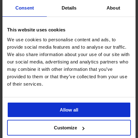
Consent
Details
About
This website uses cookies
We use cookies to personalise content and ads, to
provide social media features and to analyse our traffic.
We also share information about your use of our site with
our social media, advertising and analytics partners who
may combine it with other information that you’ve
provided to them or that they’ve collected from your use
of their services.
-20 % BRA20
-20 % BRA20
4,9
4,8
Allow all
Prodloužené zapínání Long
Textilní ramínka 10 mm Sand
139 Kč
119 Kč
111 Kč
kód
BRA20
95 Kč
kód
BRA20
Customize