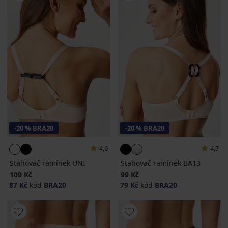
-20 % BRA20
-20 % BRA20
4,6
4,7
Stahovač ramínek UNI
Stahovač ramínek BA13
109 Kč
99 Kč
87 Kč
kód
BRA20
79 Kč
kód
BRA20