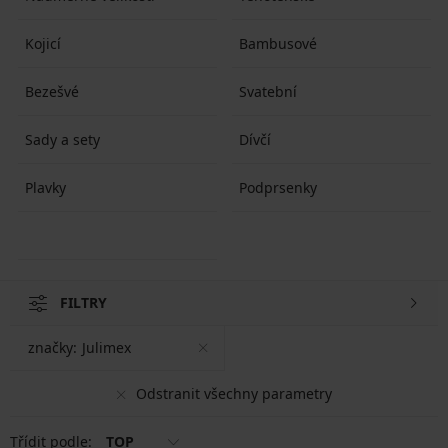
Kojicí
Bambusové
Bezešvé
Svatební
Sady a sety
Dívčí
Plavky
Podprsenky
FILTRY
značky:
Julimex
Odstranit všechny parametry
Třídit podle:
TOP