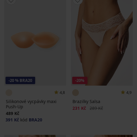
-20 % BRA20
-20%
4,8
4,9
Silikonové vycpávky maxi
Brazilky Salsa
Push-Up
Sleva
Původní cena
231 Kč
289 Kč
489 Kč
391 Kč
kód
BRA20