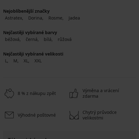
Nejoblíbenější značky
Astratex
Dorina
Rosme
Jadea
Nejčastěji vybírané barvy
béžová
černá
bílá
růžová
Nejčastěji vybírané velikosti
L
M
XL
XXL
Výměna a vrácení
8 % z nákupu zpět
zdarma
Chytrý průvodce
Výhodné poštovné
velikostmi