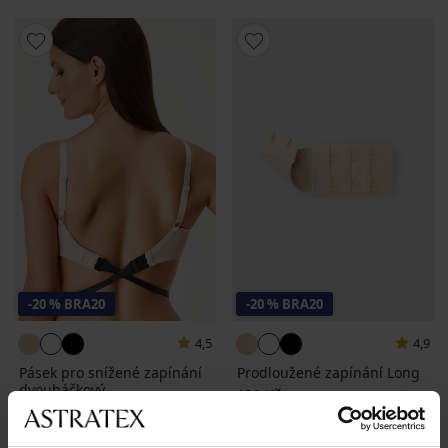
-20 % BRA20
-20 % BRA20
4,5
4,9
Pásek pro snížené zapínání
Prodloužené zapínání Long
dvouháčkový
139 Kč
199 Kč
111 Kč
kód
BRA20
159 Kč
kód
BRA20