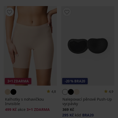
3+1 ZDARMA
-20 % BRA20
4,8
4,9
Kalhotky s nohavičkou
Nalepovací pěnové Push-Up
Invisible
vycpávky
499 Kč
akce
3+1 ZDARMA
369 Kč
295 Kč
kód
BRA20