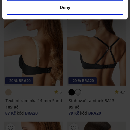
Deny
-20 % BRA20
-20 % BRA20
5
4,7
Textilní ramínka 14 mm Sand
Stahovač ramínek BA13
109 Kč
99 Kč
87 Kč
kód
BRA20
79 Kč
kód
BRA20