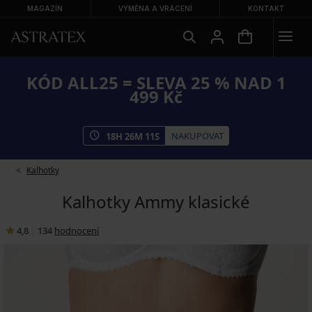
MAGAZÍN
VÝMĚNA A VRÁCENÍ
KONTAKT
KÓD ALL25 = SLEVA 25 % NAD 1
499 Kč
NAKUPOVAT
18
H
26
M
10
S
Kalhotky
Kalhotky Ammy klasické
4,8
|
134
hodnocení