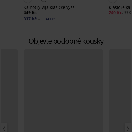
Kalhotky Vija klasické vyšší
Klasické ka
449 Kč
240 Kč
799 K
337 Kč
kód:
ALL25
Objevte podobné kousky