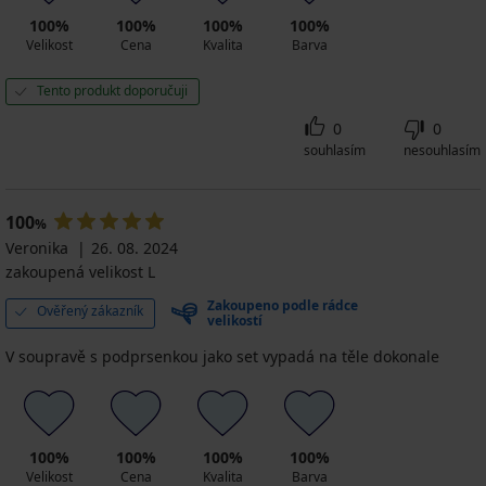
100%
100%
100%
100%
Velikost
Cena
Kvalita
Barva
Tento produkt doporučuji
0
0
souhlasím
nesouhlasím
100
%
Veronika
26. 08. 2024
zakoupená velikost L
Zakoupeno podle rádce
Ověřený zákazník
velikostí
V soupravě s podprsenkou jako set vypadá na těle dokonale
100%
100%
100%
100%
Velikost
Cena
Kvalita
Barva