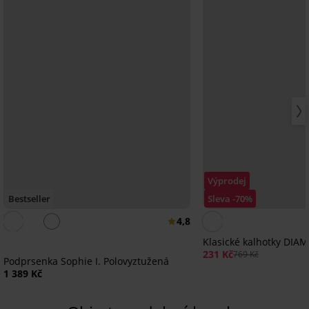
Výprodej
Bestseller
Sleva -70%
4,8
Klasické kalhotky DI
231 Kč
769 Kč
Podprsenka Sophie I. Polovyztužená
1 389 Kč