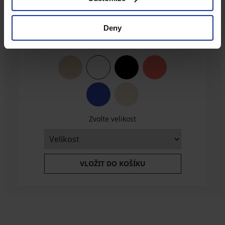
Deny
Podprsenka Sophie I. Polovyztužená
1 389 Kč
Zvolte velikost
VLOŽIT DO KOŠÍKU