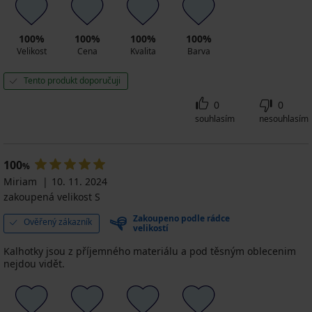
100%
100%
100%
100%
Velikost
Cena
Kvalita
Barva
Tento produkt doporučuji
0
0
souhlasím
nesouhlasím
100
%
Miriam
10. 11. 2024
zakoupená velikost S
Zakoupeno podle rádce
Ověřený zákazník
velikostí
Kalhotky jsou z příjemného materiálu a pod těsným oblecenim
nejdou vidět.