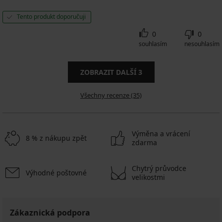
Tento produkt doporučuji
0
0
souhlasím
nesouhlasím
ZOBRAZIT DALŠÍ
3
Všechny recenze (35)
Výměna a vrácení
8 % z nákupu zpět
zdarma
Chytrý průvodce
Výhodné poštovné
velikostmi
Zákaznická podpora